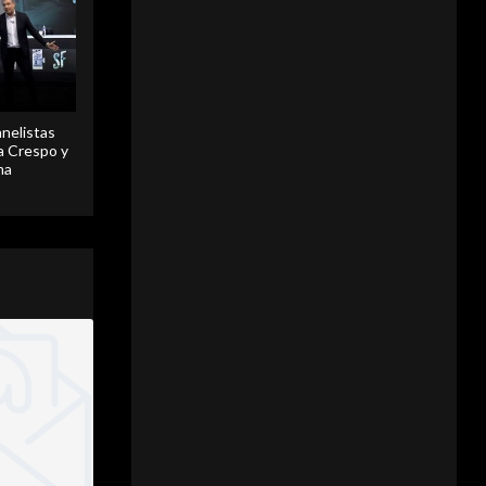
anelistas
 a Crespo y
ma