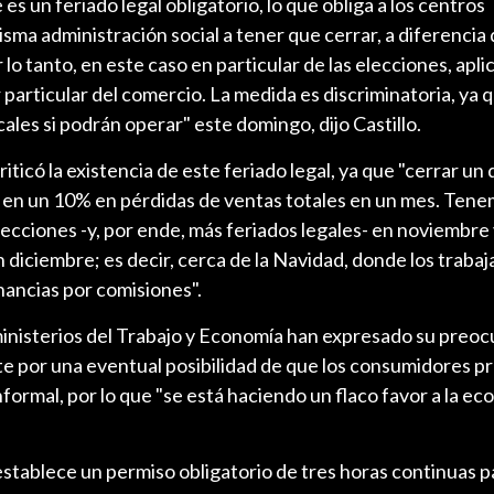
 es un feriado legal obligatorio, lo que obliga a los centros
sma administración social a tener que cerrar, a diferencia
 lo tanto, en este caso en particular de las elecciones, apli
particular del comercio. La medida es discriminatoria, ya
ales si podrán operar" este domingo, dijo Castillo.
criticó la existencia de este feriado legal, ya que "cerrar un
 en un 10% en pérdidas de ventas totales en un mes. Ten
ecciones -y, por ende, más feriados legales- en noviembre
 diciembre; es decir, cerca de la Navidad, donde los traba
ancias por comisiones".
 ministerios del Trabajo y Economía han expresado su preo
te por una eventual posibilidad de que los consumidores p
formal, por lo que "se está haciendo un flaco favor a la ec
y establece un permiso obligatorio de tres horas continuas p