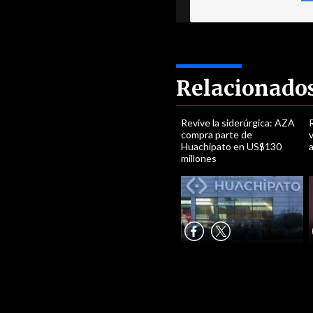
Relacionado
Revive la siderúrgica: AZA
R
compra parte de
v
Huachipato en US$130
a
millones