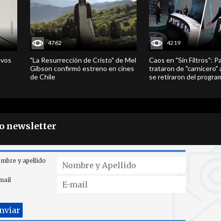
4762
4219
evos
"La Resurrección de Cristo" de Mel
Caos en "Sin Filtros": P
Gibson confirmó estreno en cines
trataron de "carnicero"
de Chile
se retiraron del progra
ro newsletter
mbre y apellido
mail