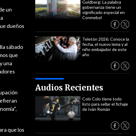
Goldberg: La palabra
gobernanza tiene un
 de un
significado especial en
ca
Conmebol
 que dueños
Teletón 2026: Conoce la
fecha, el nuevo lema y al
 día sábado
niño embajador de este
emos que
año
 y una
jadores
Audios Recientes
cupación
Colo Colo tiene todo
refieran
listo para sellar el fichaje
onomía",
de Iván Román
ara que los