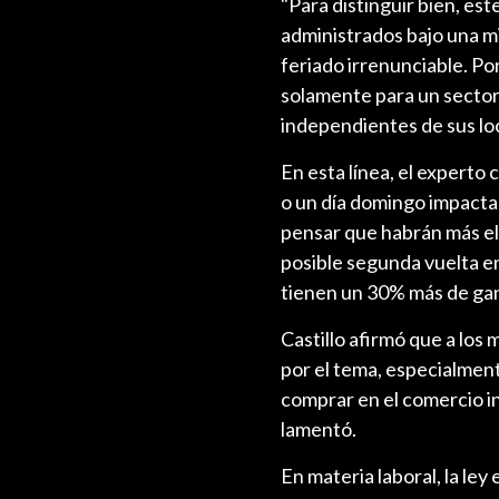
"Para distinguir bien, este
administrados bajo una mi
feriado irrenunciable. Por
solamente para un sector 
independientes de sus loc
En esta línea, el experto 
o un día domingo impacta
pensar que habrán más el
posible segunda vuelta en
tienen un 30% más de gan
Castillo afirmó que a los
por el tema, especialmen
comprar en el comercio in
lamentó.
En materia laboral, la le