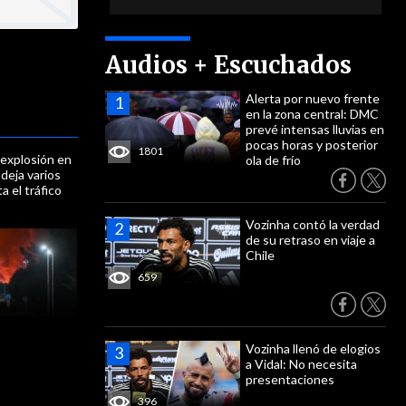
Audios + Escuchados
Alerta por nuevo frente
en la zona central: DMC
prevé intensas lluvias en
pocas horas y posterior
1801
 explosión en
ola de frío
 deja varios
a el tráfico
Vozinha contó la verdad
de su retraso en viaje a
Chile
659
Vozinha llenó de elogios
a Vidal: No necesita
presentaciones
396