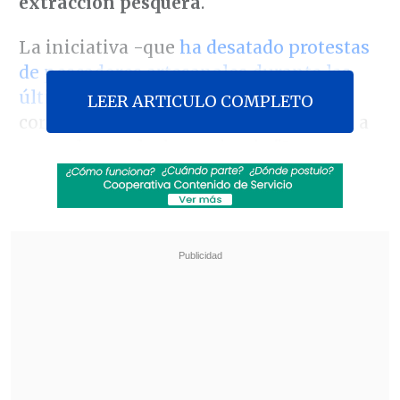
extracción pesquera
.
La iniciativa -que
ha desatado protestas
de pescadores artesanales durante las
últimas semanas
- es considerada el
LEER ARTICULO COMPLETO
corazón de la nueva legislación que va a
reemplazar a la denominada
"Ley
Longueira"
, cuya redacción estuvo
influida por el cohecho que ejerció la
industria respecto de algunos
parlamentarios.
Revisa también
Hogar de Cristo busca emprendedores para
mejorar la vida de adultos mayores
Comenzó pago de compensaciones de