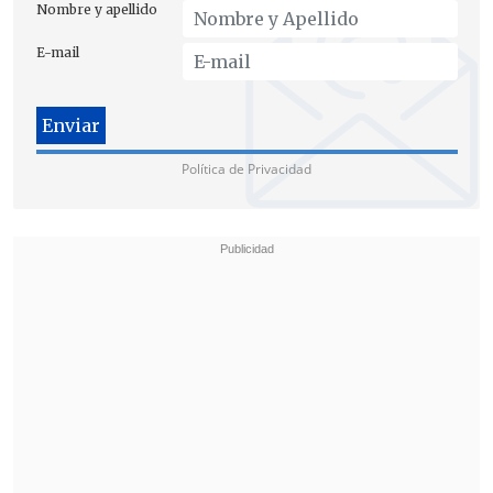
Nombre y apellido
E-mail
Política de Privacidad
El
ministro de Economía, Nicolás Grau
(Frente Amplio)
, celebró el resultado y
agradeció "a la gente que participó (en la
sesión), tanto del sector artesanal como
del industrial, y que tuvo un
comportamiento ejemplar en las
gradas, a pesar de las pasiones, de los
sentimientos que este proyecto les