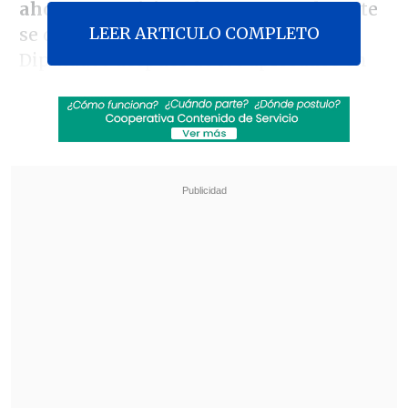
ahorros previsionales
, que actualmente
LEER ARTICULO COMPLETO
se debate en la Cámara de Diputadas y
Diputados después de los aprobados en
abril de 2021 y julio y diciembre de 2020.
"No creo que un cuarto retiro sea el
camino"
, afirmó la legisladora,
impulsora del primer giro de fondos
hace un año, en entrevista telefónica con
El Diario de Cooperativa
.
Revisa también
Hogar de Cristo busca emprendedores para
mejorar la vida de adultos mayores
Comenzó pago de compensaciones de
Farmacias Ahumadas por colusión de