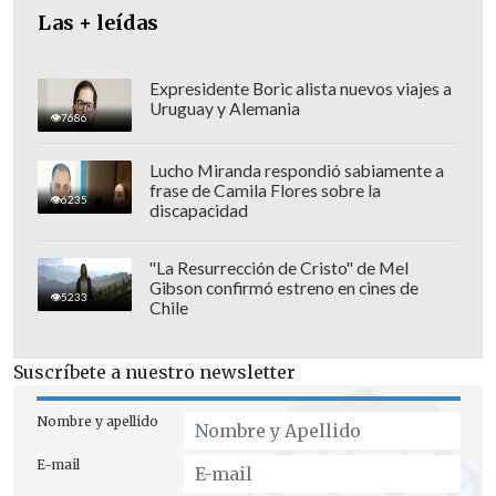
"sobrecaliente", Rincón afirmó que
"las
Las + leídas
opiniones de los economistas son
importantes, pero debemos combinar la
Expresidente Boric alista nuevos viajes a
Uruguay y Alemania
técnica con la política y eso es dar
7686
certezas y poner a las personas en el
Lucho Miranda respondió sabiamente a
centro".
frase de Camila Flores sobre la
6235
discapacidad
"La Resurrección de Cristo" de Mel
Gibson confirmó estreno en cines de
5233
Chile
Suscríbete a nuestro newsletter
Nombre y apellido
E-mail