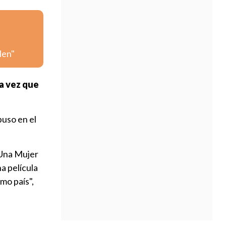
Men"
a vez que
puso en el
 "Una Mujer
a película
mo país",