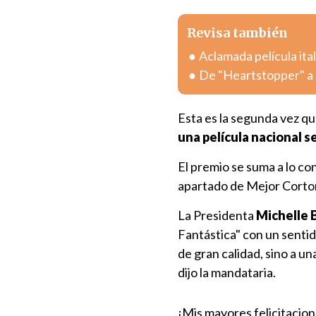
Revisa también
Aclamada película ital
De "Heartstopper" a 
Esta es la segunda vez q
una película nacional s
El premio se suma a lo c
apartado de Mejor Corto
La Presidenta
Michelle 
Fantástica" con un sentid
de gran calidad, sino a un
dijo la mandataria.
¡Mis mayores felicitacio