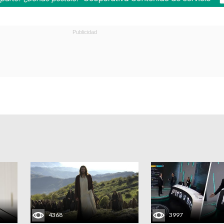
4368
3997