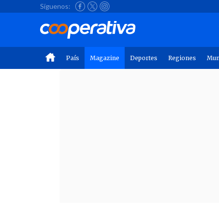
Síguenos:
País
Magazine
Deportes
Regiones
Mu