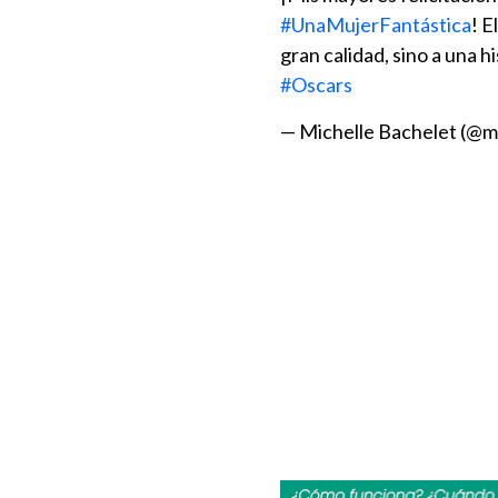
#UnaMujerFantástica
! E
gran calidad, sino a una h
#Oscars
— Michelle Bachelet (@