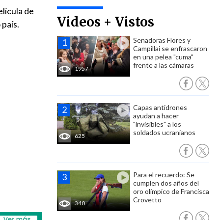
elícula de
Videos + Vistos
 país.
Senadoras Flores y
Campillai se enfrascaron
en una pelea "cuma"
frente a las cámaras
1957
Capas antidrones
ayudan a hacer
"invisibles" a los
soldados ucranianos
625
Para el recuerdo: Se
cumplen dos años del
oro olímpico de Francisca
Crovetto
340