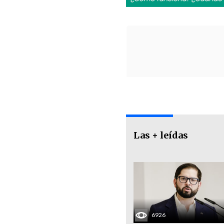
Las + leídas
6926