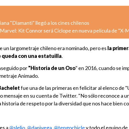
iana "Diamanti" llegó a los cines chilenos
Marvel: Kit Connor será Cíclope en nueva película de "X-
ue un largometraje chileno era nominado, pero es
la primer
e queda con una estatuilla
.
onseguido por
"Historia de un Oso
" en 2016, cuando se im
metraje Animado.
Bachelet
fue una de las primeras en felicitar al elenco de
o mensaje en su cuenta de Twitter. "No sólo reconoce a un
a historia de respeto por la diversidad que nos hace bien co
nes a
@slelio
,
@danivega
,
@tengochicle
y todo el equipo de