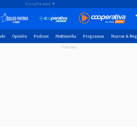
Escucha aquí ▼
ndo
Opinión
Podcast
Multimedia
Programas
Marcas & Neg