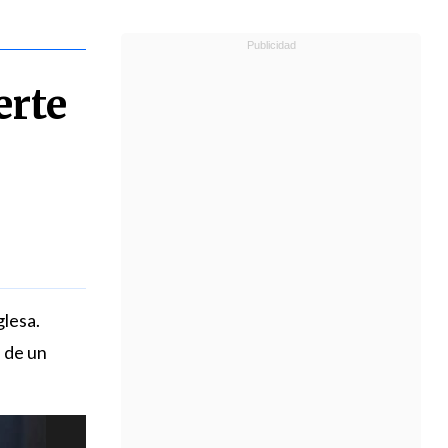
erte
glesa.
a de un