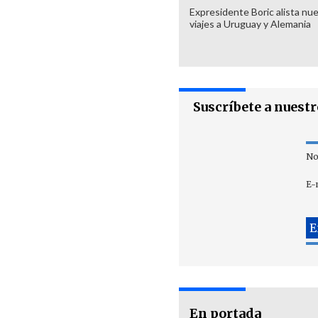
Expresidente Boric alista nu
viajes a Uruguay y Alemania
Suscríbete a nuest
No
E-
En portada