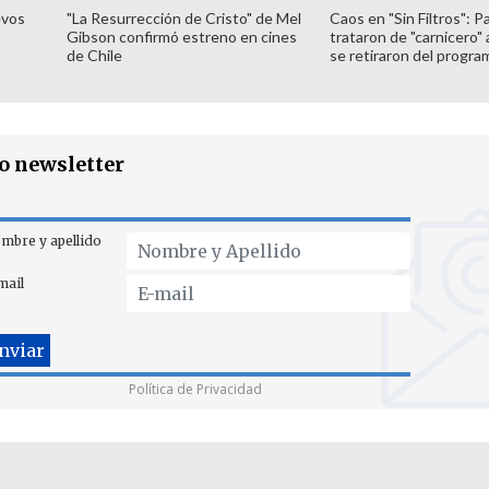
evos
"La Resurrección de Cristo" de Mel
Caos en "Sin Filtros": P
Gibson confirmó estreno en cines
trataron de "carnicero"
de Chile
se retiraron del progra
ro newsletter
mbre y apellido
mail
Política de Privacidad