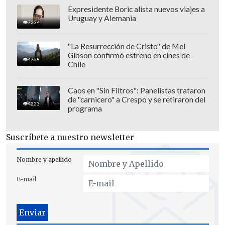
Expresidente Boric alista nuevos viajes a
Uruguay y Alemania
7234
Por ahora la información no ha sido
"La Resurrección de Cristo" de Mel
confirmada de manera oficial. De todas
Gibson confirmó estreno en cines de
4768
formas
la Municipalidad ya anunció
que
Chile
realizará el Festival de Viña del Mar 2023
entre el
19 y el 24 de febrero
.
Caos en "Sin Filtros": Panelistas trataron
de "carnicero" a Crespo y se retiraron del
4223
programa
Suscríbete a nuestro newsletter
Nombre y apellido
E-mail