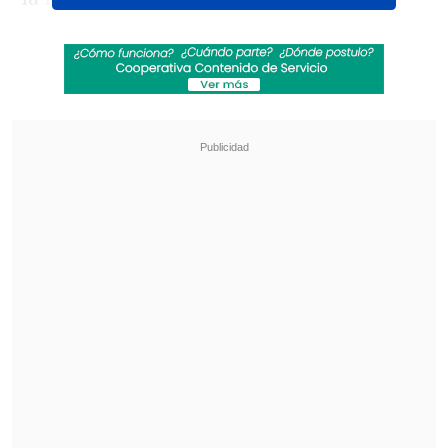
Revisa también
"Juntos por siempre": Daniela Muñoz y alcalde
de Independencia anuncian su compromiso
"Sentí sus amenazas": Doctora que analizó
rostro de Daniela Ramírez rompió el silencio
"Está bastante avanzado el tema del
animador del Festival, está
prácticamente cerrado.
Quien animaría
el Festival de Viña es Rafael Araneda
y
por eso sería que se vino a TVN a
'Talento Rojo'", indicó la profesional.
La actual concesión del evento esta a