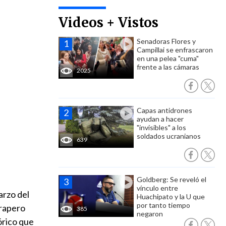
Videos + Vistos
Senadoras Flores y
Campillai se enfrascaron
en una pelea "cuma"
frente a las cámaras
2025
Capas antidrones
ayudan a hacer
"invisibles" a los
soldados ucranianos
639
Goldberg: Se reveló el
vínculo entre
arzo del
Huachipato y la U que
por tanto tiempo
 rapero
385
negaron
órico que