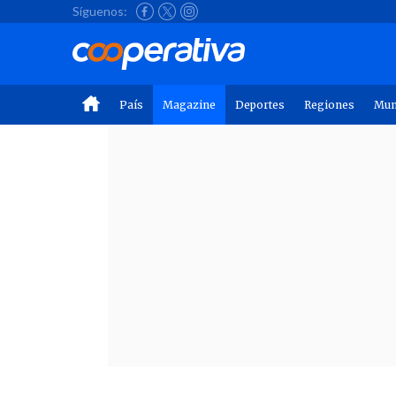
Síguenos:
País
Magazine
Deportes
Regiones
Mu