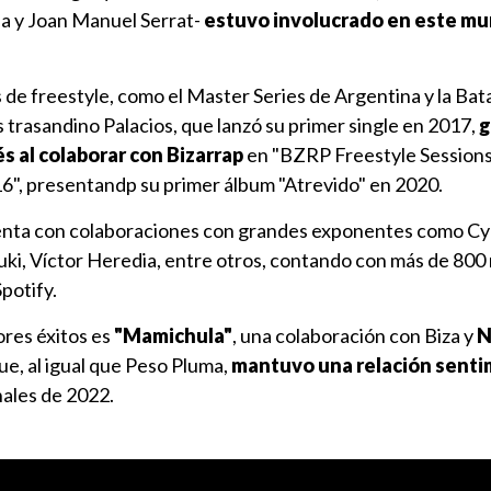
na y Joan Manuel Serrat-
estuvo involucrado en este m
 de freestyle, como el Master Series de Argentina y la Bata
s trasandino Palacios, que lanzó su primer single en 2017,
g
 al colaborar con Bizarrap
en "BZRP Freestyle Sessions
", presentandp su primer álbum "Atrevido" en 2020.
uenta con colaboraciones con grandes exponentes como Cyp
Duki, Víctor Heredia, entre otros, contando con más de 800
potify.
res éxitos es
"Mamichula"
, una colaboración con Biza y
N
que, al igual que Peso Pluma,
mantuvo una relación senti
ales de 2022.