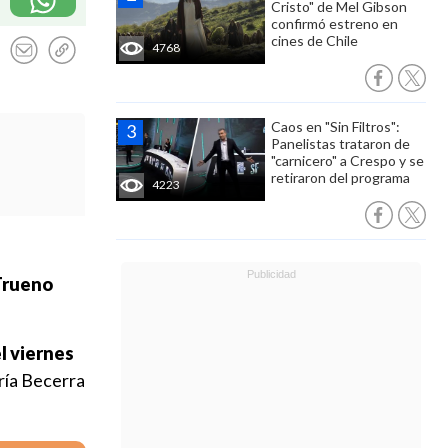
Cristo" de Mel Gibson
confirmó estreno en
cines de Chile
4768
Caos en "Sin Filtros":
Panelistas trataron de
"carnicero" a Crespo y se
retiraron del programa
4223
Trueno
l viernes
ría Becerra