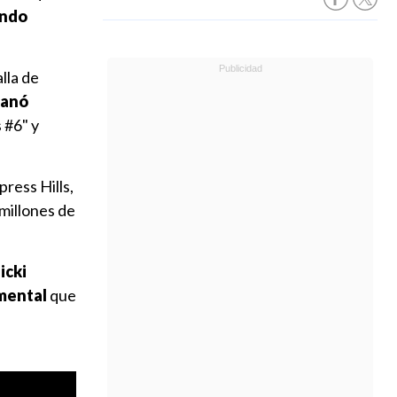
undo
lla de
anó
 #6" y
ress Hills,
 millones de
icki
mental
que