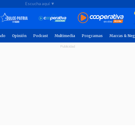
Escucha aquí ▼
ndo
Opinión
Podcast
Multimedia
Programas
Marcas & Neg