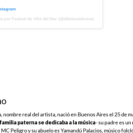
nstagram
a por Festival de Viña del Mar (@elfestivaldevina)
no
 nombre real del artista, nació en Buenos Aires el 25 de m
 familia paterna se dedicaba a la música
- su padre es un
C Peligro y su abuelo es Yamandú Palacios, músico folcl