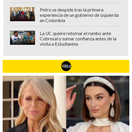
"No podría estar más agradecida por su
Petro se despide tras la primera
experiencia de un gobierno de izquierda
atención y apoyo"
, sentenció la artista.
en Colombia
La UC quiere retomar el rumbo ante
Cobresal y sumar confianza antes de la
visita a Estudiantes