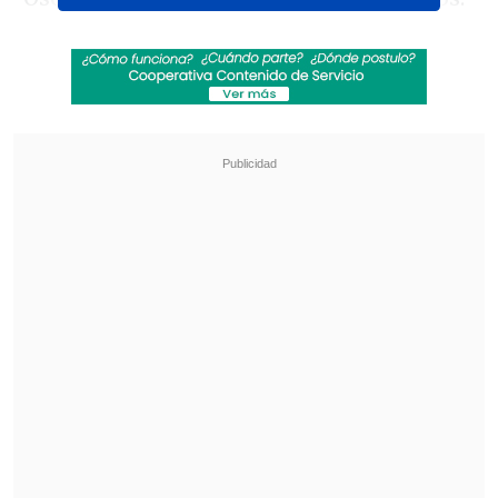
Revisa también
"Juntos por siempre": Daniela Muñoz y alcalde
de Independencia anuncian su compromiso
"Sentí sus amenazas": Doctora que analizó
rostro de Daniela Ramírez rompió el silencio
Ahora bien la cantante, que se encuentra
recuperándose en su hogar de Nueva
York,
reapareció este lunes en redes
sociales
para enviar un mensaje a sus
fanáticos.
"Gracias por su energía positiva,
oraciones y palabras de sanación y