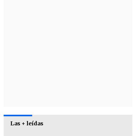
aliento.
Sentí su amor. Estoy
recuperándome
y estoy increíblemente
agradecida por todas las bendiciones en
mi vida", comenzó diciendo la cantante
en un posteo de Instagram.
Las + leídas