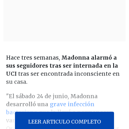
Hace tres semanas,
Madonna alarmó a
sus seguidores tras ser internada en la
UCI
tras ser encontrada inconsciente en
su casa.
"El sábado 24 de junio, Madonna
desarrolló una
grave infección
bacteriana
que la llevó a permanecer
varios días en la UCI", comunicó Guy
LEER ARTICULO COMPLETO
Oseary, manager de la artista de 64 años.