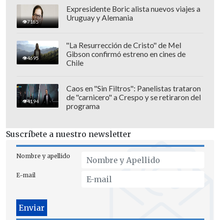
Expresidente Boric alista nuevos viajes a
Uruguay y Alemania
"Lo primero que pensé cuando desperté
7185
en el hospital fue en mis hijos. Mi
"La Resurrección de Cristo" de Mel
segundo pensamiento fue que
no quería
Gibson confirmó estreno en cines de
4695
decepcionar a nadie que comprara
Chile
boletos para mi gira"
, confesó la artista,
añadiendo que "no quería defraudar a las
Caos en "Sin Filtros": Panelistas trataron
de "carnicero" a Crespo y se retiraron del
personas que han trabajado
4194
programa
incansablemente conmigo durante los
últimos meses para crear mi espectáculo.
Suscríbete a nuestro newsletter
Odio decepcionarlos"
.
Nombre y apellido
E-mail