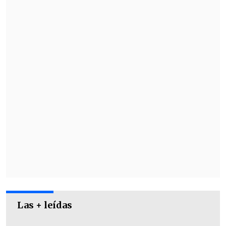
"Nunca dimos con un camino, con un
pueblo, una carretera, nada. Teníamos
todos nuestros pies acalambrados, ya no
podíamos seguir avanzando y nos da la
noche", aseguró.
Las + leídas