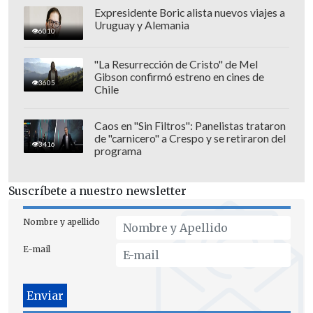
Expresidente Boric alista nuevos viajes a
En un momento se refugiaron junto a
Uruguay y Alemania
6010
una piedra "abrazados
tratando de
abrigarnos con nuestros cuerpos.
"La Resurrección de Cristo" de Mel
Gibson confirmó estreno en cines de
Andábamos los tres con short y polera".
3605
Chile
"Fue una noche terrible donde
el
Caos en "Sin Filtros": Panelistas trataron
'Cangri' me decía 'me voy a morir, me
de "carnicero" a Crespo y se retiraron del
3416
programa
voy a morir'
. Yo era el más fuerte
mentalmente y le decía 'no, abrázame
Suscríbete a nuestro newsletter
compañero, no nos va a pasar nada'",
afirmó.
Nombre y apellido
Ya al amanecer del día siguiente, Cornejo
E-mail
instó a sus compañeros a seguir
caminando "para calentar el cuerpo",
pero
Leiva se quedó en el lugar tratando