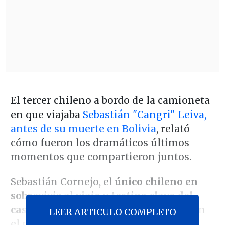
El tercer chileno a bordo de la camioneta
en que viajaba
Sebastián "Cangri" Leiva,
antes de su muerte en Bolivia
, relató
cómo fueron los dramáticos últimos
momentos que compartieron juntos.
Sebastián Cornejo, el
único chileno en
sobrevivir al viaje y testigo clave del
caso
, contó
su versión de lo ocurrido
en
LEER ARTICULO COMPLETO
el matinal "Bienvenidos" de
Canal 13
.