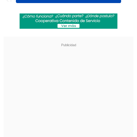
Revisa también
Karol G incluirá colaboraciones con Bruno
Mars y Drake en su nuevo disco
"Pidió perdón de rodillas": Revelan
desgarradores testimonios sobre las últimas
horas de Liam Payne
Según reveló, los bajaron del vehículo en
el desierto y comenzaron su travesía:
"Pasé
toda la noche con el 'Cangri' y el
Germán (Gundián) caminando
. Como
Germán conocía el camino... caminamos
cinco horas".