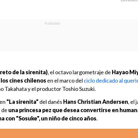
eto de la sirenita)
, el octavo largometraje de
Hayao Miy
 los cines chilenos
en el marco del
ciclo dedicado al quer
o Takahata y el productor Toshio Suzuki.
 en
"La sirenita"
del danés
Hans Christian Andersen
, el
a de
una princesa pez que desea convertirse en humana
a con "Sosuke", un niño de cinco años
.