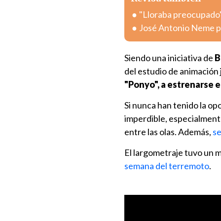
"Lloraba preocupado"
José Antonio Neme pr
Siendo una iniciativa de
B
del estudio de animación
"Ponyo", a estrenarse e
Si nunca han tenido la op
imperdible, especialmente
entre las olas. Además,
se
El largometraje tuvo un m
semana del terremoto
.