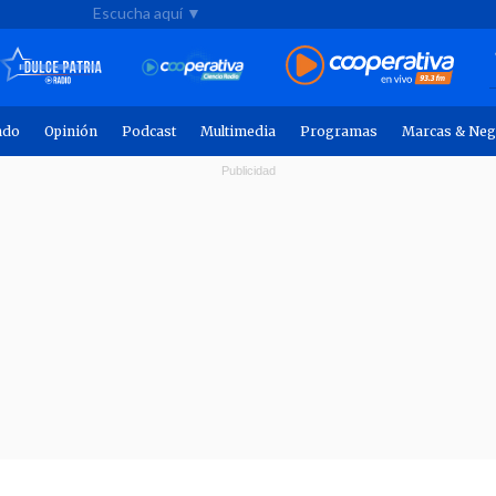
Escucha aquí ▼
ndo
Opinión
Podcast
Multimedia
Programas
Marcas & Neg