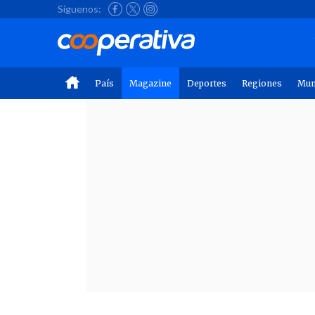
Síguenos:
País
Magazine
Deportes
Regiones
Mu