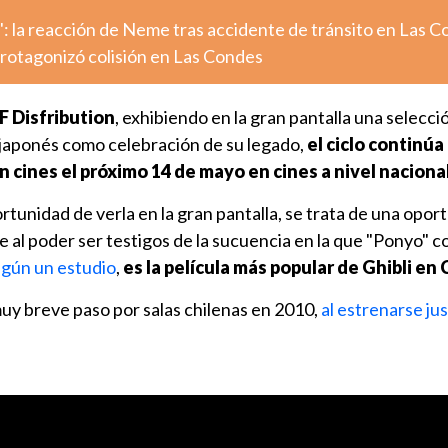
: la reacción de Neme tras accidente de tránsito en Las 
otagonizó colisión en Las Condes
F Disfribution
, exhibiendo en la gran pantalla una selecci
 japonés como celebración de su legado,
el ciclo continúa
n cines el próximo 14 de mayo en cines a nivel naciona
ortunidad de verla en la gran pantalla, se trata de una opor
 al poder ser testigos de la sucuencia en la que "Ponyo" co
gún un estudio
,
es la película más popular de Ghibli en 
uy breve paso por salas chilenas en 2010,
al estrenarse jus