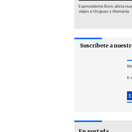
Expresidente Boric alista nu
viajes a Uruguay y Alemania
Suscríbete a nuest
No
E-
En portada