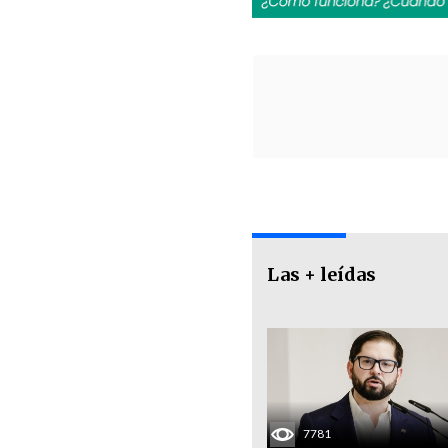
Las + leídas
7781