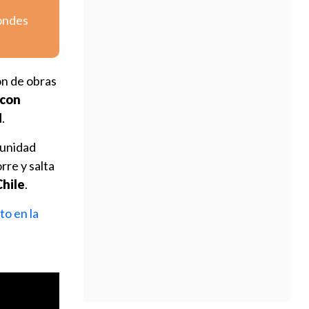
Condes
ón de obras
 con
l
.
tunidad
rre y salta
Chile
.
to en la