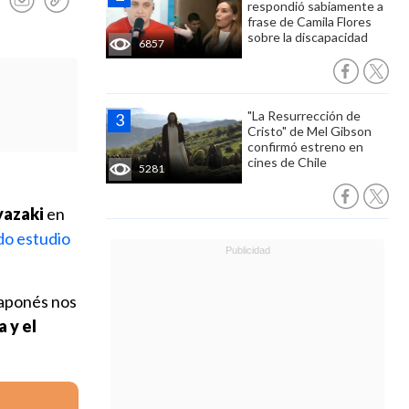
respondió sabiamente a
frase de Camila Flores
sobre la discapacidad
6857
"La Resurrección de
Cristo" de Mel Gibson
confirmó estreno en
cines de Chile
5281
azaki
en
ido estudio
 japonés nos
 y el