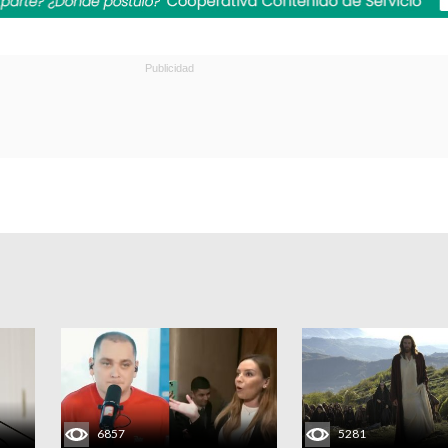
6857
5281