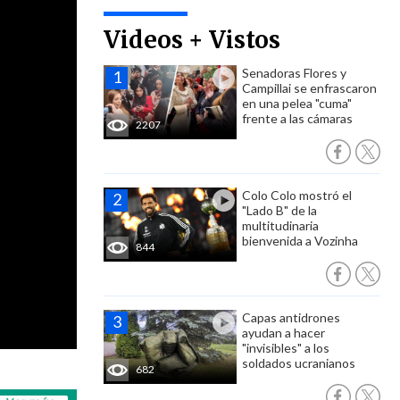
Videos + Vistos
Senadoras Flores y
Campillai se enfrascaron
en una pelea "cuma"
frente a las cámaras
2207
Colo Colo mostró el
"Lado B" de la
multitudinaria
bienvenida a Vozinha
844
Capas antidrones
ayudan a hacer
"invisibles" a los
soldados ucranianos
682