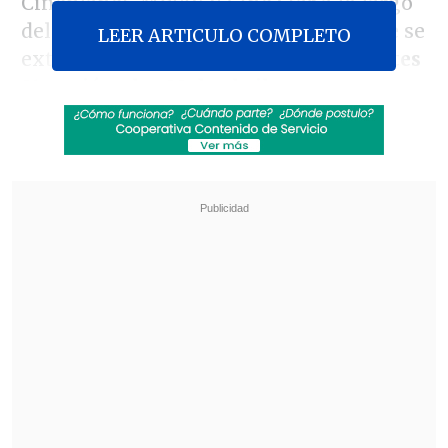
Cineplanet, Muvix y Cine Star a lo largo
del país serán parte de este festejo que se
LEER ARTICULO COMPLETO
extenderá por tres días:
lunes 20, martes
21 y miércoles 22 de abril
.
Revisa también
"Juntos por siempre": Daniela Muñoz y alcalde
de Independencia anuncian su compromiso
"Sentí sus amenazas": Doctora que analizó
rostro de Daniela Ramírez rompió el silencio
Solamente durante esas jornadas, los
precios de las entradas irán desde los
2.000 pesos para sala tradicional 2D, 3D,
Aera Dolby Atmos y Play
, a los
4.000