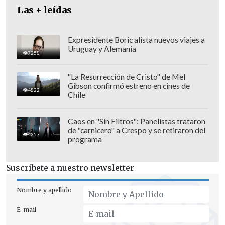
Las + leídas
Expresidente Boric alista nuevos viajes a
Uruguay y Alemania
7258
"La Resurrección de Cristo" de Mel
Gibson confirmó estreno en cines de
4822
Chile
Además, de forma exclusiva, en todas
las funciones durante las fechas
Caos en "Sin Filtros": Panelistas trataron
de "carnicero" a Crespo y se retiraron del
mencionadas se exhibirá el primer
4257
programa
adelanto de "
Papi Ricky: La Película
"
,
que reúne a
Jorge Zabaleta
,
Belén Soto
y
Suscríbete a nuestro newsletter
Mane Swett
, de cara a su estreno en
cines durante este 2026.
Nombre y apellido
E-mail
Se suma el reestreno del clásico de