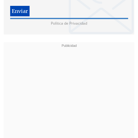
Hayao Miyazaki,
"El Casillo Ambulante"
,
de Studio Ghibli;
"Hoppers: Operación
Castor"
, de Disney y Pixar, la sátira de
Política de Privacidad
ciencia ficción
"Buena Suerte, Diviértete,
No Mueras"
, el terror de
"La Novia del
Diablo"
y la cinta chilena del director
Diego Céspedes galardonada en Cannes,
"La Misteriosa Mirada del Flamenco"
.