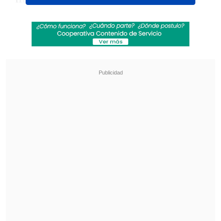
hoy vuelve a latir gracias a un equipo
que cree, siente y se entrega".
Revisa también
José Antonio Neme protagonizó colisión en
Las Condes
Remezón en "Hay que decirlo": Gissella
Gallardo y Manu González fueron
desvinculados
El largometraje pretende ser una
continuación de
la novela original
emitida en 2007
en las pantallas de
Canal 13, aunque en esta ocasión contará
con la dirección del argentino Sebastián