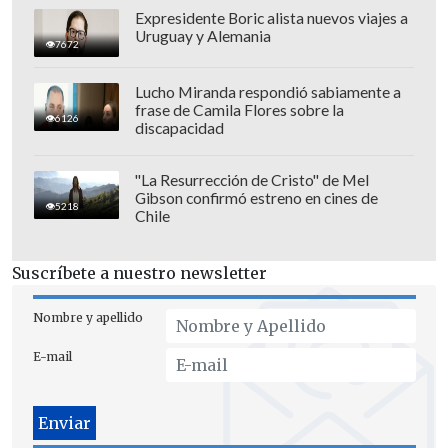
Expresidente Boric alista nuevos viajes a
Uruguay y Alemania
7672
Se espera que el estreno de la película de
Lucho Miranda respondió sabiamente a
frase de Camila Flores sobre la
"Papi Ricky" se produzca durante
2026
.
6126
discapacidad
"La Resurrección de Cristo" de Mel
Gibson confirmó estreno en cines de
5218
Chile
Suscríbete a nuestro newsletter
Nombre y apellido
E-mail