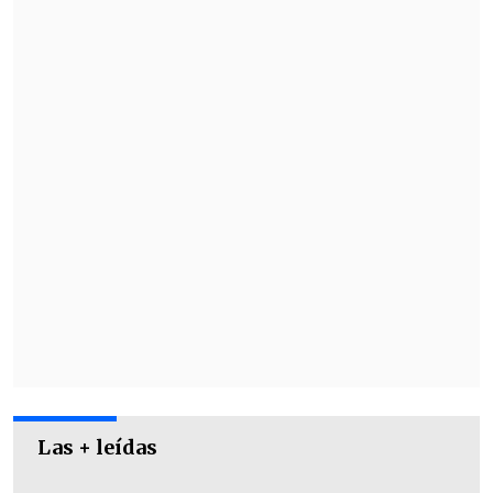
Schindel.
Según las imágenes de las grabaciones,
parte de la trama de la película
involucrará un trekking de "Ricky
Montes" (Zabaleta) y "Catalina Rivera"
(Swett).
Las + leídas