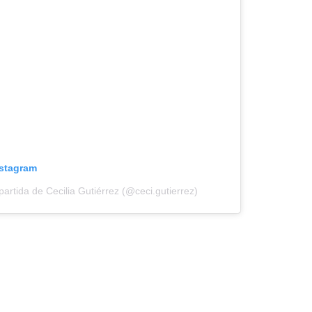
nstagram
rtida de Cecilia Gutiérrez (@ceci.gutierrez)