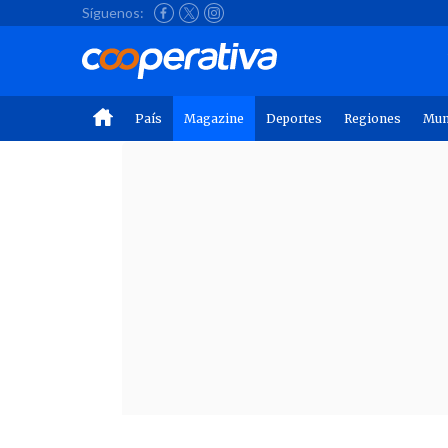
Síguenos:
País
Magazine
Deportes
Regiones
Mu