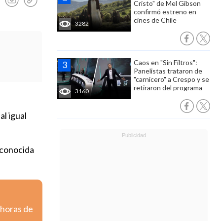
Cristo" de Mel Gibson
confirmó estreno en
cines de Chile
3282
Caos en "Sin Filtros":
Panelistas trataron de
"carnicero" a Crespo y se
retiraron del programa
3160
al igual
 conocida
 horas de