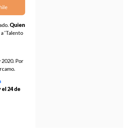
hile
rado.
Quien
 a 'Talento
y 2020. Por
árcamo.
a
y el 24 de