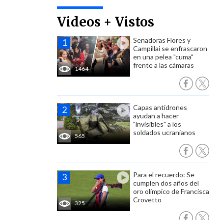
Videos + Vistos
Senadoras Flores y
Campillai se enfrascaron
en una pelea "cuma"
frente a las cámaras
1464
Capas antidrones
ayudan a hacer
"invisibles" a los
soldados ucranianos
565
Para el recuerdo: Se
cumplen dos años del
oro olímpico de Francisca
Crovetto
325