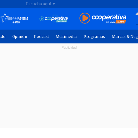
Escucha aquí ▼
ndo
Opinión
Podcast
Multimedia
Programas
Marcas & Neg