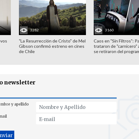
3282
3160
evos
"La Resurrección de Cristo" de Mel
Caos en "Sin Filtros": P
Gibson confirmó estreno en cines
trataron de "carnicero"
de Chile
se retiraron del progra
ro newsletter
mbre y apellido
mail