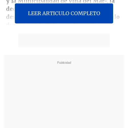
y la Municipalidad de Viña del Mar-,
la
decisión "responde al destacado
LEER ARTICULO COMPLETO
desempeño que ambos han demostrado
durante las últimas dos versiones del
Festival, donde su trabajo ha sido
ampliamente valorado tanto por la
crítica especializada como por el
público".
Revisa también
Karol G incluirá colaboraciones con Bruno
Mars y Drake en su nuevo disco
"Pidió perdón de rodillas": Revelan
desgarradores testimonios sobre las últimas
horas de Liam Payne