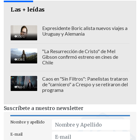
trabajo realizado en conjunto durante los
Las + leídas
últimos años y reafirmando el
compromiso de ofrecer un espectáculo
Expresidente Boric alista nuevos viajes a
de primer nivel para el público".
Uruguay y Alemania
5501
"La Resurrección de Cristo" de Mel
Gibson confirmó estreno en cines de
3381
Chile
Caos en "Sin Filtros": Panelistas trataron
de "carnicero" a Crespo y se retiraron del
3261
programa
Suscríbete a nuestro newsletter
Nombre y apellido
E-mail