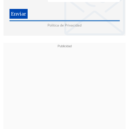
Cabe recordar que, días antes de cerrar la
versión 2026 del evento,
se había
rumoreado que Araneda
no continuaría
Política de Privacidad
en la conducción
.
Sin embargo, reportes posteriores
negaron esta posibilidad. Asimismo,
se
reveló hace unos días que el
comunicador
ya había renovado su
contrato con Mega
para seguir a la
cabeza del certamen viñamarino junto a
Doggenweiler.