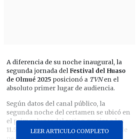
A diferencia de su noche inaugural, la
segunda jornada del
Festival del Huaso
de Olmué 2025
posicionó a
TVN
en el
absoluto primer lugar de audiencia.
Según datos del canal público, la
segunda noche del certamen se ubicó en
el primer lugar del rating gracias a los
11.5 puntos promedio
y los 17 puntos de
LEER ARTICULO COMPLETO
peak que marcó entre 21:45 y las 02:00