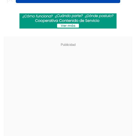
horas.
Revisa también
"Sentí sus amenazas": Doctora que analizó
rostro de Daniela Ramírez rompió el silencio
Amparo Noguera demandó a banco tras sufrir
millonaria estafa
En ese mismo horario
Mega
promedió 6.3
puntos;
CHV
5.8 puntos y
Canal 13
3.8
unidades.
Los puntos altos de la jornada
comenzaron con el concierto del popular
grupo argentino
Ke Personajes
, que