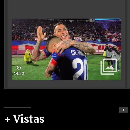
🕑
14:23
+
+ Vistas