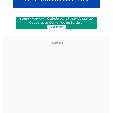
"Suspicious Minds", fallecido en agosto
de 1977.
Revisa también
Lucho Miranda respondió sabiamente a frase
de Camila Flores sobre la discapacidad
Sam Neill grabó para la película de "The
Legend Of Zelda" antes de morir
En un adelanto de la producción, además
se visualizan entrevistas con mujeres
quienes revelaron que en el pasado que
el
"El rey del Rock n' Roll" las buscaba
cuando eran aún menores de edad.