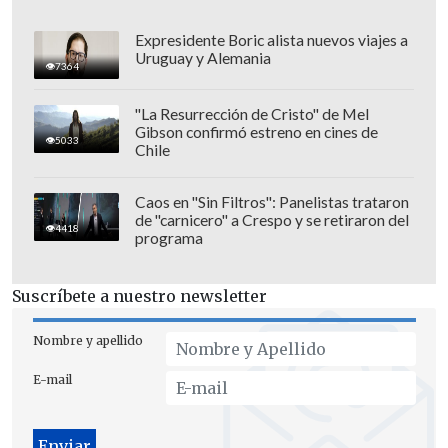
Expresidente Boric alista nuevos viajes a
Uruguay y Alemania
7364
"La Resurrección de Cristo" de Mel
Gibson confirmó estreno en cines de
5033
Chile
Por su parte, Stanley de 85 años, asegura
Caos en "Sin Filtros": Panelistas trataron
de "carnicero" a Crespo y se retiraron del
que su hermanastro
"no podía seguir
4418
programa
adelante"
ante su miedo a que las
supuestos amoríos con adolescentes
Suscríbete a nuestro newsletter
salieran a la luz.
Nombre y apellido
E-mail