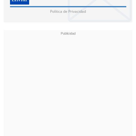
Política de Privacidad
"Amor, daño, dolor, exposición...
simplemente no pudo soportarlo
más"
, agregó el familiar en la película
estrenada en mayo, que también explora
la relación y matrimonio con Priscilla
Presley,
cuando ella tenía 21 y él 32,
respectivamente.
"Su gusto por las chicas jóvenes, de 15 o