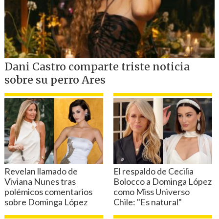
terapéuticamente. En vista de los
aspectos de polifarmacia, este caso debe
considerarse en términos
del efecto
farmacológico acumulativo de los
medicamentos identificados en el
informe",
describió el análsis hecho por
los laboratorios
BioScience en Van Nuys,
California, el mismo año de la muerte
de "El rey".