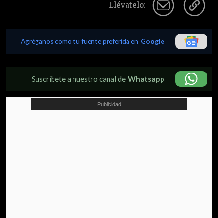
Llévatelo:
Video Player is loading.
Agréganos como tu fuente preferida en
Google
Replay
Play Video
Play
Suscríbete a nuestro canal de
Whatsapp
Stream Type
LIVE
Current Time
0:00
Remaining Time
-
-:-
Loaded
:
0%
/
Duration
-:-
Chapters
Chapters
Descriptions