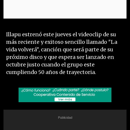
descriptions
off
,
selected
Subtitles
Illapu estrenó este jueves el videoclip de su
subtitles
más reciente y exitoso sencillo llamado "La
settings
,
opens
vida volverá", canción que será parte de su
subtitles
próximo disco y que espera ser lanzado en
settings
octubre justo cuando el grupo este
dialog
cumpliendo 50 años de trayectoria.
subtitles
off
,
selected
Audio
Track
Mute