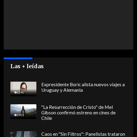
Text Edge Style
Font Family
Reset
restore all settings to the default values
Done
Close
Modal
Dialog
Las + leídas
End of dialog window.
Expresidente Boric alista nuevos viajes a
Uruguay y Alemania
6390
"La Resurrección de Cristo" de Mel
Gibson confirmó estreno en cines de
3955
Chile
Caos en "Sin Filtros": Panelistas trataron