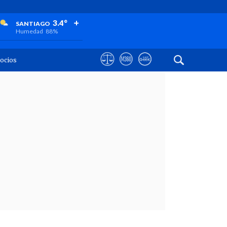
+
+
+
3.4°
SANTIAGO
Humedad
88%
ocios