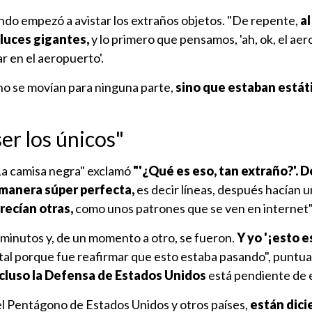
o empezó a avistar los extraños objetos. "De repente,
al
luces gigantes,
y lo primero que pensamos, 'ah, ok, el ae
r en el aeropuerto'.
 no se movían para ninguna parte,
sino que estaban estát
r los únicos"
La camisa negra" exclamó
"'¿Qué es eso, tan extraño?'. 
manera súper perfecta,
es decir líneas, después hacían u
recían otras,
como unos patrones que se ven en internet"
minutos y, de un momento a otro, se fueron.
Y yo '¡esto e
tal porque fue reafirmar que esto estaba pasando", puntual
cluso la Defensa de Estados Unidos
está pendiente de 
el Pentágono de Estados Unidos y otros países,
están dici