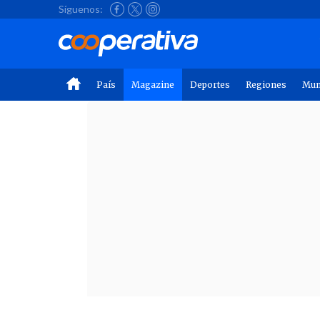
Síguenos:
País
Magazine
Deportes
Regiones
Mu