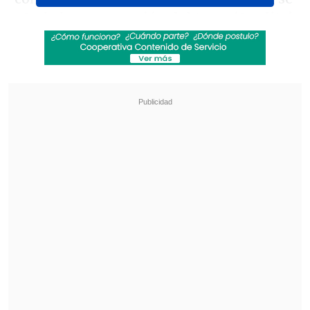
añade la
comparación del tema 'Opalite'
con el de '1+1=2 enamorados' de Luis
Miguel
.
Revisa también
Revelan video clave sobre el accidente de
José Antonio Neme en Las Condes
"Heated Rivalry" suma a dos nuevos
protagonistas: cuándo se estrena su segunda
temporada
Algunos usuarios compararon la
situación con
el caso de Olivia Rodrigo y
Paramore
, cuando surgieron acusaciones
de plagio por las similitudes entre la