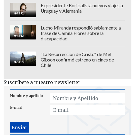
Expresidente Boric alista nuevos viajes a
Uruguay y Alemania
7992
Lucho Miranda respondió sabiamente a
frase de Camila Flores sobre la
"Oh oh oh oh, oh my Lord / Never made
7542
discapacidad
no one like you before / You had to
make your own sunshine / But now the
"La Resurrección de Cristo" de Mel
Gibson confirmó estreno en cines de
sky is opalite"
, de Swift y
"Somos dos,
5410
Chile
dos enamorados, de un amor dulce, libre
y claro, al soñar vamos poco a poco,
Suscríbete a nuestro newsletter
encerrando el mundo entre las manos"
,
de Luis Miguel.
Nombre y apellido
E-mail
El pasado 3 de octubre, Swift lanzó
'The
Life of a Showgirl'
, un álbum que ha
dividido opiniones entre sus seguidores
y la crítica, marcando su regreso a un