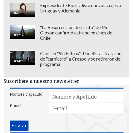
Expresidente Boric alista nuevos viajes a
Uruguay y Alemania
6133
"La Resurrección de Cristo" de Mel
Gibson confirmó estreno en cines de
3704
Chile
Caos en "Sin Filtros": Panelistas trataron
de "carnicero" a Crespo y se retiraron del
3476
programa
Suscríbete a nuestro newsletter
Luego de Undercroft, Alejandor Landeros
Nombre y apellido
fundó la banda
Remain
, la que luego
E-mail
transformó en
Anima Inmortalis
,
retirándose de la música en vivo pasada
la pandemia, por problemas de salud.