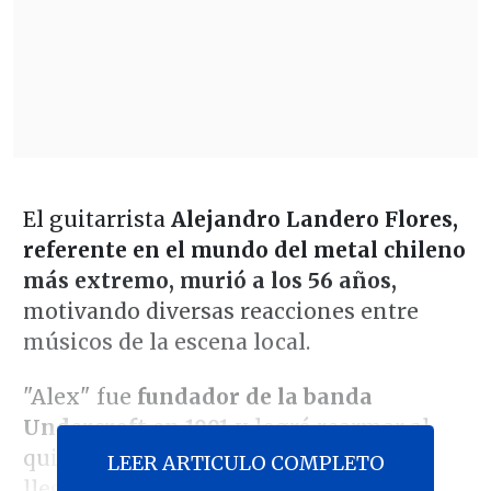
El guitarrista
Alejandro Landero Flores,
referente en el mundo del metal chileno
más extremo, murió a los 56 años,
motivando diversas reacciones entre
músicos de la escena local.
"Alex" fue
fundador de la banda
Undercroft en 1991
y logró rearmar al
quinteto un par de años después,
LEER ARTICULO COMPLETO
llegando a protagonizar en 1996 como