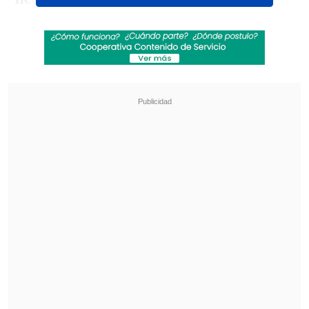
teloneros un hito para los fanáticos, con
el primer show en Chile de la banda
Morbid Angel, en el entonces Teatro
Monumental.
Revisa también
Karol G incluirá colaboraciones con Bruno
Mars y Drake en su nuevo disco
"Pidió perdón de rodillas": Revelan
desgarradores testimonios sobre las últimas
horas de Liam Payne
"Mi padre era guitarrista, pero no le
gustaba el metal, no quería que yo tocara
metal, porque considerada que no era