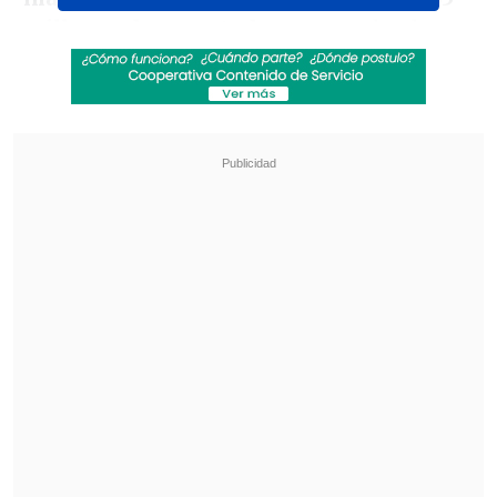
millones de espectadores
en todo el
mundo.
Revisa también
José Antonio Neme protagonizó colisión en
Las Condes
Remezón en "Hay que decirlo": Gissella
Gallardo y Manu González fueron
desvinculados
La primera presencia de Chile en este
concierto fue la del actor
Pedro Pascal
,
quien estuvo como uno de los invitados
VIP de "La Casita". Si bien el intérprete
no realizó ninguna referencia a su país,