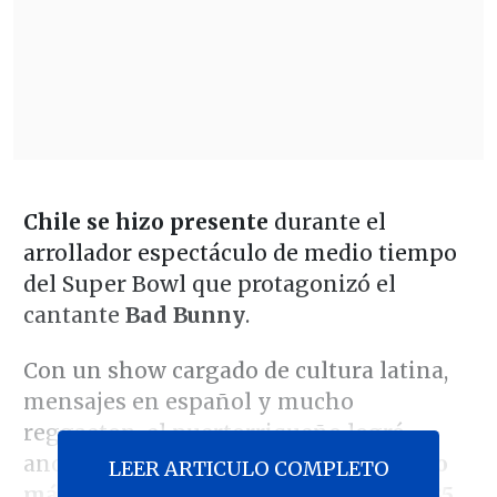
Chile se hizo presente
durante el
arrollador espectáculo de medio tiempo
del Super Bowl que protagonizó el
cantante
Bad Bunny
.
Con un show cargado de cultura latina,
mensajes en español y mucho
reggaeton, el puertorriqueño logró
anotarse
el concierto de medio tiempo
LEER ARTICULO COMPLETO
más visto en la historia con más de 135