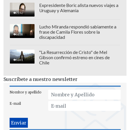
Expresidente Boric alista nuevos viajes a
Uruguay y Alemania
7732
Lucho Miranda respondió sabiamente a
frase de Camila Flores sobre la
La bandera nacional también se vio
6658
discapacidad
flamear durante el recorrido final del
espectáculo junto a la de todos los países
"La Resurrección de Cristo" de Mel
Gibson confirmó estreno en cines de
mencionados.
5261
Chile
Por si fuera poco
el diseñador
Suscríbete a nuestro newsletter
chileno Diego Cajas Parra
fue el
encargado de vestir a la cantante Lady
Nombre y apellido
Gaga, quien sorprendió con un vestido
E-mail
celeste y una inolvidable versión salsa de
"Die with a smile".