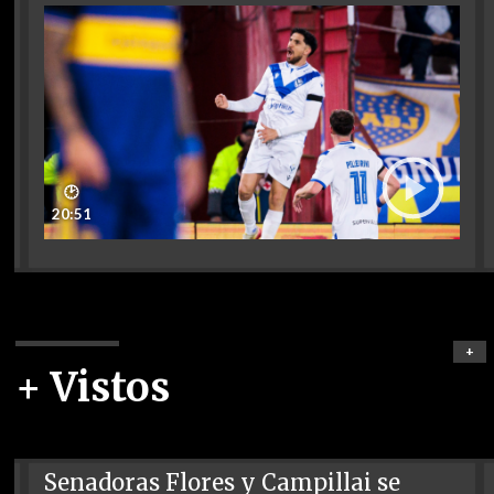
🕑
20:51
+
+ Vistos
Senadoras Flores y Campillai se