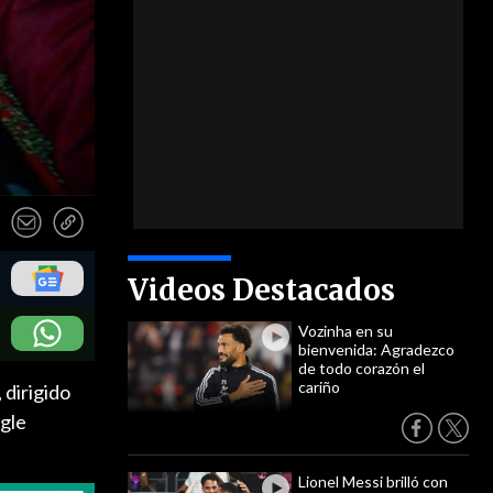
Videos Destacados
Vozinha en su
bienvenida: Agradezco
de todo corazón el
cariño
 dirigido
ngle
Lionel Messi brilló con