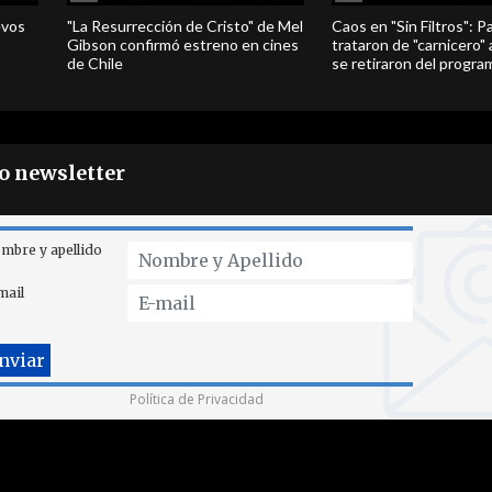
evos
"La Resurrección de Cristo" de Mel
Caos en "Sin Filtros": P
Gibson confirmó estreno en cines
trataron de "carnicero"
de Chile
se retiraron del progra
ro newsletter
mbre y apellido
mail
Política de Privacidad