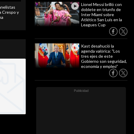
Lionel Messi brilló con
anelistas
doblete en triunfo de
 a Crespo y
Inter Miami sobre
ma
Atlético San Luis en la
Leagues Cup
Kast desahució la
agenda valórica: "Los
tres ejes de este
Gobierno son seguridad,
economía y empleo"