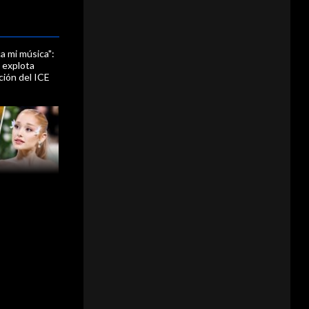
a mi música":
 explota
ción del ICE