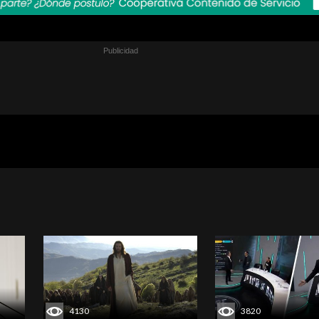
4130
3820