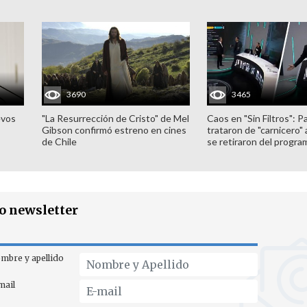
3690
3465
evos
"La Resurrección de Cristo" de Mel
Caos en "Sin Filtros": P
Gibson confirmó estreno en cines
trataron de "carnicero"
de Chile
se retiraron del progra
ro newsletter
mbre y apellido
mail