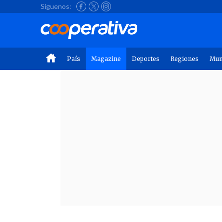
Síguenos:
País
Magazine
Deportes
Regiones
Mu