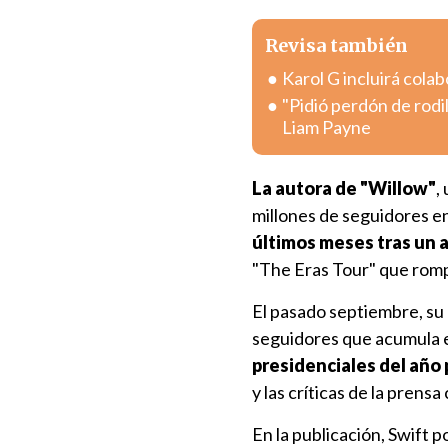
Revisa también
Karol G incluirá col
"Pidió perdón de rodi
Liam Payne
La autora de "Willow"
,
millones de seguidores e
últimos meses tras un 
"The Eras Tour" que rompió
El pasado septiembre, su 
seguidores que acumula e
presidenciales del año
y las críticas de la prens
En la publicación, Swift 