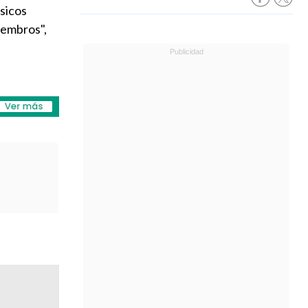
úsicos
iembros",