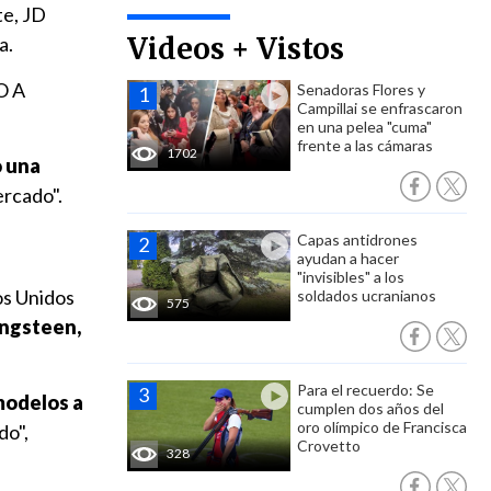
te, JD
Videos + Vistos
a.
O A
Senadoras Flores y
Campillai se enfrascaron
en una pelea "cuma"
frente a las cámaras
1702
o una
ercado".
Capas antidrones
ayudan a hacer
"invisibles" a los
os Unidos
soldados ucranianos
575
ingsteen,
Para el recuerdo: Se
modelos a
cumplen dos años del
oro olímpico de Francisca
do",
Crovetto
328