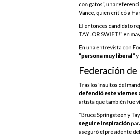
con gatos", una referenc
Vance, quien criticó a Harr
El entonces candidato re
TAYLOR SWIFT!" en mayús
En una entrevista con Fo
"persona muy liberal"
y 
Federación de 
Tras los insultos del ma
defendió este viernes 
artista que también fue ví
"Bruce Springsteen y Tay
seguir e inspiración
para
aseguró el presidente de