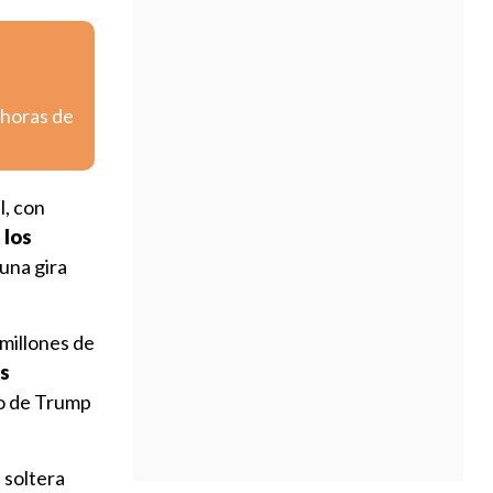
 horas de
l, con
 los
una gira
 millones de
os
zo de Trump
 soltera