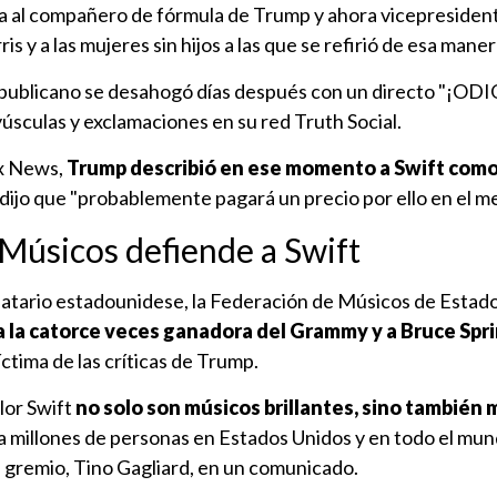
ia al compañero de fórmula de Trump y ahora vicepresiden
is y a las mujeres sin hijos a las que se refirió de esa maner
publicano se desahogó días después con un directo "¡ODI
culas y exclamaciones en su red Truth Social.
x News,
Trump describió en ese momento a Swift com
dijo que "probablemente pagará un precio por ello en el m
Músicos defiende a Swift
ndatario estadounidese, la Federación de Músicos de Estad
a la catorce veces ganadora del Grammy y a Bruce Spr
ctima de las críticas de Trump.
lor Swift
no solo son músicos brillantes, sino también 
 millones de personas en Estados Unidos y en todo el mun
l gremio, Tino Gagliard, en un comunicado.