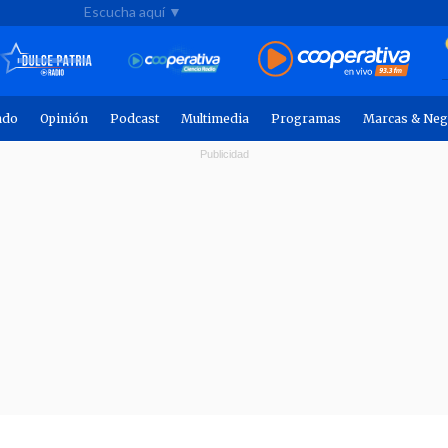
Escucha aquí ▼
ndo
Opinión
Podcast
Multimedia
Programas
Marcas & Neg