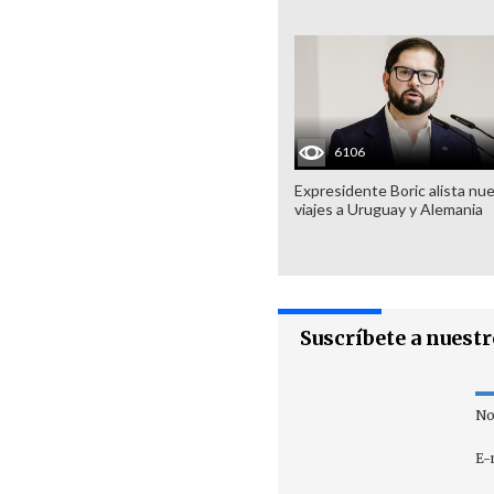
6106
Expresidente Boric alista nu
viajes a Uruguay y Alemania
Suscríbete a nuest
No
E-