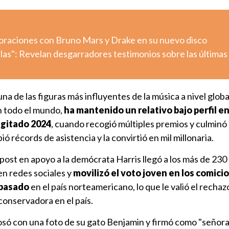
aboraciones con Bruno Mars y Drake en su nuevo disco
llas": Revelan desgarradores testimonios sobre las últimas
 una de las figuras más influyentes de la música a nivel globa
n todo el mundo,
ha mantenido un relativo bajo perfil en
agitado 2024
, cuando recogió múltiples premios y culminó 
 récords de asistencia y la convirtió en mil millonaria.
post en apoyo a la demócrata Harris llegó a los más de 230
n redes sociales y
movilizó el voto joven en los comici
 pasado
en el país norteamericano, lo que le valió el recha
a conservadora en el país.
posó con una foto de su gato Benjamin y firmó como "señora