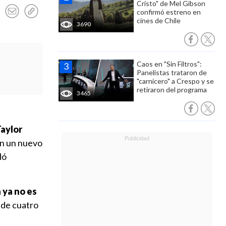
Cristo" de Mel Gibson
confirmó estreno en
cines de Chile
3690
Caos en "Sin Filtros":
Panelistas trataron de
"carnicero" a Crespo y se
retiraron del programa
3465
aylor
en un nuevo
dó
 ya no es
e de cuatro