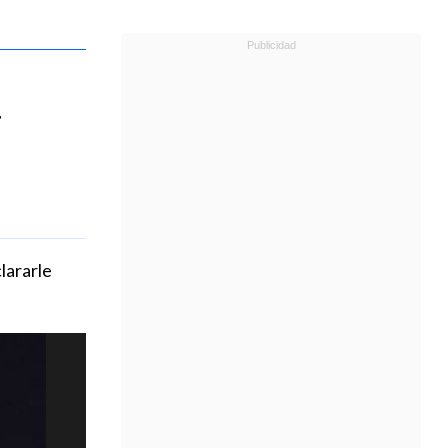
a
lararle