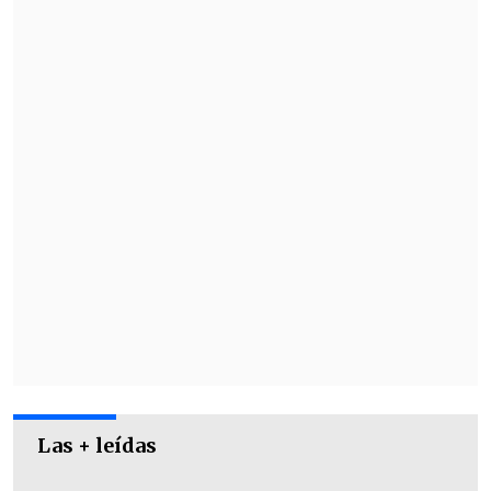
que también pertenecía el fallecido
Galee Galee
, aseguró que "dos angelitos
que ya nos acompañan, pero que su
música los mantendrá con nosotros toda
la vida".
Las + leídas