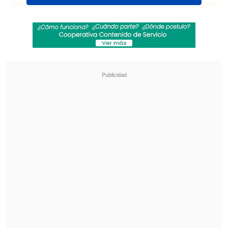
Revisa también
Revelan video clave sobre el accidente de
José Antonio Neme en Las Condes
"Heated Rivalry" suma a dos nuevos
protagonistas: cuándo se estrena su segunda
temporada
"Fuiste una gran persona, un buen
hombre , trabajador y que amaba mucho
a su familia. Dios lo quiso así,
te fuiste
jugando a la pelota, una de las cosas que
más amabas
", aseguró la joven en su
cuenta de Instagram.
Por su parte el colectivo
Yakuza Mafia
, al