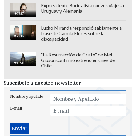
Expresidente Boric alista nuevos viajes a
Jeampy era una artista urbano cuyo tema
Uruguay y Alemania
7987
más popular en plataformas de
streaming es "En busca de billete".
Lucho Miranda respondió sabiamente a
frase de Camila Flores sobre la
7516
discapacidad
"La Resurrección de Cristo" de Mel
Gibson confirmó estreno en cines de
5406
Chile
Suscríbete a nuestro newsletter
Nombre y apellido
E-mail