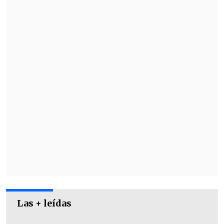
Venta de entradas
Las entradas para Macha y El Bloque
Depresivo en el Estadio Nacional
ya
están disponibles a través de
Ticketpro
, con precios que van desde los
$20.000 a $40.000 más cargos por
servicio.
Las + leídas