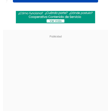
marcado su trayectoria internacional,
como "Continentales,Isla de errores,Sin
excusas,Mar de mares,Fuera de mi
vida,De quererte así", entre otros temas,
que nos invitan a reconocer lo que se
canta cuando la fiesta se acaba y solo
queda la verdad del sentimiento.
Revisa también
Karol G incluirá colaboraciones con Bruno
Mars y Drake en su nuevo disco
"Pidió perdón de rodillas": Revelan
desgarradores testimonios sobre las últimas
horas de Liam Payne