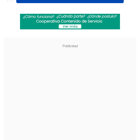
migratorios, fuera del control de
Bizarro, su management y el artista"
,
agregó la empresa, también encargada
de la producción artística del Festival de
Viña del Mar.
Revisa también
Revelan video clave sobre el accidente de
José Antonio Neme en Las Condes
"Heated Rivalry" suma a dos nuevos
protagonistas: cuándo se estrena su segunda
temporada
En tanto, el reguetonero usó sus redes
sociales para relatar la situación,