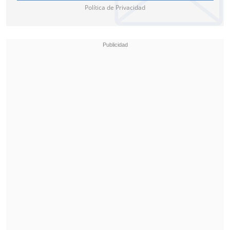
Política de Privacidad
BancoEstado.
En 2022, Coscuella fue
imputado por
violencia de género
, y luego
imputado
por matar a dos caballos y herir jinetes
en 2024.