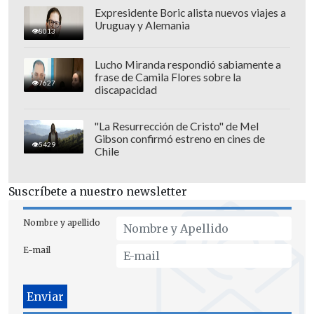
Expresidente Boric alista nuevos viajes a
Uruguay y Alemania
8013
Lucho Miranda respondió sabiamente a
frase de Camila Flores sobre la
7627
discapacidad
"La Resurrección de Cristo" de Mel
Gibson confirmó estreno en cines de
5429
Chile
Suscríbete a nuestro newsletter
Nombre y apellido
"Así que el show de mañana,
E-mail
lamentablemente, está cancelado...",
agregó sobre el concierto, ya agotado y
que tenía entradas con valores de hasta
77.000 pesos y era auspiciado por