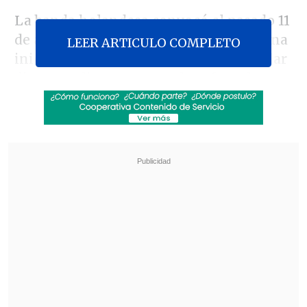
La banda holandesa convocó el pasado 11
de abril a cerca de 3.500 fanáticos, en una
LEER ARTICULO COMPLETO
iniciativa solidaria que buscaba recaudar
dinero y alimentos para los afectados
con la catástrofe.
Revisa también
"Lloraba preocupado": la reacción de Neme
tras accidente de tránsito en Las Condes
José Antonio Neme protagonizó colisión en
Las Condes
El músico relató a
Cooperativa.cl
que
"
fue un sentimiento muy fuerte ver a