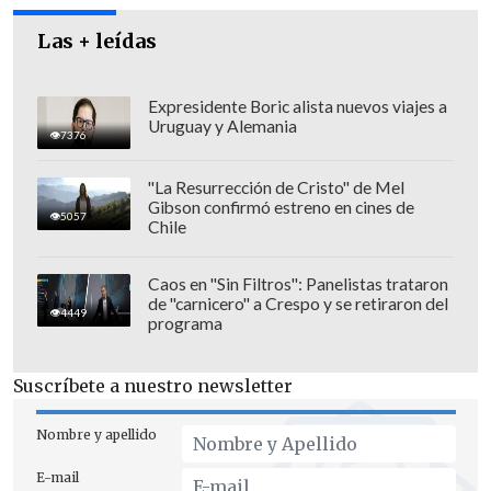
Las + leídas
Expresidente Boric alista nuevos viajes a
Uruguay y Alemania
7376
"La Resurrección de Cristo" de Mel
Gibson confirmó estreno en cines de
5057
Chile
"Jajajajjaja háganse esa 🤭🤣 ser la Leia
Esclava del imperio",
escribió en el texto
Caos en "Sin Filtros": Panelistas trataron
de "carnicero" a Crespo y se retiraron del
de la publicación, que acumula cerca de
4449
programa
un millón de visualizaciones.
Suscríbete a nuestro newsletter
Nombre y apellido
E-mail