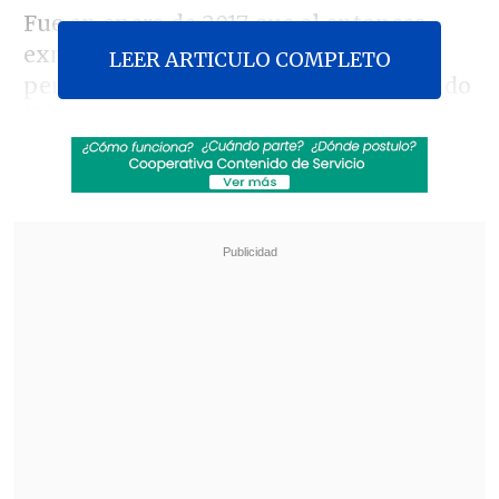
Fue en enero de 2017 que el entonces
exmandatario se fotografió con
LEER ARTICULO COMPLETO
personajes de la saga "Star Wars" cuando
llegaba a la segunda sesión de "Diálogos
de Futuro", organizado por Avanza Chile.
Revisa también
Medio especializado postula a Mariana Di
Girolamo a los Oscar 2027
Filtran audios de las disculpas de Marité
Matus a Camilo Huerta: "Fue un error"
Ahí se registró el momento en el que
Piñera llevó a Fabibi, quien estaba
disfrazada como la "Princesa Leia" con