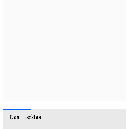
forma.
Primero
tomó el micrófono
del reportero
de "Plan Perfecto" e intentó alejarlo de
Vidal, para luego
pararse frente a la
cámara de Chilevisión y tapar el
registro de imágenes
.
Las + leídas