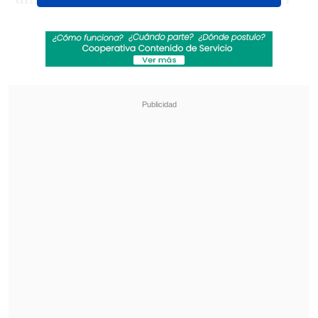
revolvió los ánimos del deportista y su
equipo.
Revisa también
Aclamada película italiana "Diamanti" llegó a
los cines chilenos
De "Heartstopper" a Marvel: Kit Connor será
Cíclope en nueva película de "X-Men"
Al ser preguntado por la situación de su
exesposa, Marité Matus, y Camilo
Huerta, Vidal hizo visible su incomodidad
y Cárdenas (que trabaja con el futbolista)
acudió a su rescate con una criticada