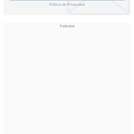
panelista Patricio Sotomayor, mientras
Política de Privacidad
que Eli de Caso lo calificó de
"matón"
.