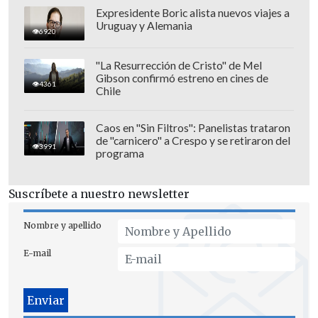
Expresidente Boric alista nuevos viajes a
Uruguay y Alemania
6920
En el estudio del programa analizaron el
"La Resurrección de Cristo" de Mel
momento y destrozaron la actitud de
Gibson confirmó estreno en cines de
4361
Maks Cárdenas. "
Me parece
Chile
impresentable
lo que hiciste, Max. Yo te
conozco, trabajamos juntos y no puedo
Caos en "Sin Filtros": Panelistas trataron
de "carnicero" a Crespo y se retiraron del
creerlo", señaló Eduardo de la Iglesia.
3991
programa
"Te lo digo a la cara, Maks, eso no
Suscríbete a nuestro newsletter
corresponde,
habla pésimo de ti como
profesional, como persona
. Nos guste o
Nombre y apellido
no nos guste Aruto Vidal, es nuestra
E-mail
pega, y lo que tú haces es básicamente
una ordinariez, una picantaría y no
cachar nada de códigos", agregó el