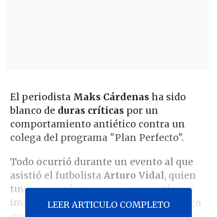
El periodista
Maks Cárdenas
ha sido
blanco de
duras críticas
por un
comportamiento antiético contra un
colega del programa "Plan Perfecto".
Todo ocurrió durante un evento al que
asistió el futbolista
Arturo Vidal
, quien
tuvo unos minutos para compartir sus
impresiones con la prensa. Sin embargo
LEER ARTICULO COMPLETO
una consulta del espacio de Chilevisión