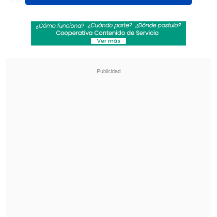
El clip se viralizó rápidamente y su
equipo tuvo que salir a explicar que
Prieto se encontraba en un tratamiento
de salud mental.
Revisa también
Remezón en "Hay que decirlo": Gissella
Gallardo y Manu González fueron
desvinculados
Chappell Roan anuncia show benéfico en
apoyo a la comunidad LGBTI+
Ahora fue la misma Laura Prieto quien
publicó un video entregando detalles de
la situación y aseguró que "tuve que ir a