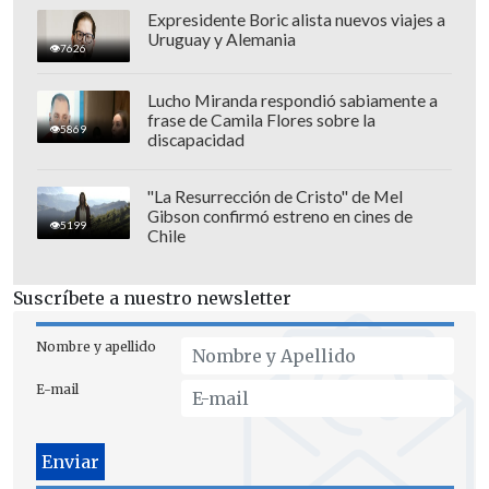
Expresidente Boric alista nuevos viajes a
Uruguay y Alemania
7626
Lucho Miranda respondió sabiamente a
frase de Camila Flores sobre la
5869
discapacidad
"La Resurrección de Cristo" de Mel
Gibson confirmó estreno en cines de
Además pidió disculpas "si hablé mal de
5199
Chile
alguien o si ofendí a alguien" e hizo un
llamado a atender la salud mental.
Suscríbete a nuestro newsletter
"El dolor de verme así en ese estado fue
Nombre y apellido
muy fuerte, muy shockeante,
no es algo
E-mail
que yo haya querido hacer
", concluyó.