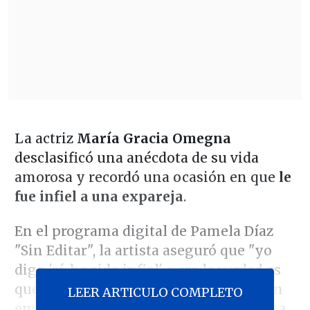
La actriz
María Gracia Omegna
desclasificó una anécdota de su vida
amorosa y recordó una ocasión en que
le
fue infiel a una expareja
.
En el programa digital de Pamela Díaz
"Sin Editar", la artista aseguró que "yo
digo 'sí, he sido infiel', pero la verdad es
que he sido muy pocas veces infiel". Sin
LEER ARTICULO COMPLETO
embargo agregó entre risas que
"en una