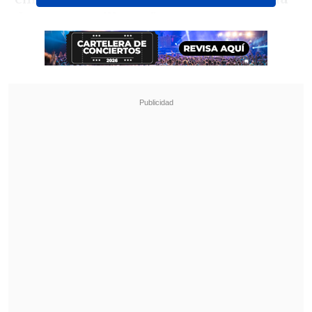
de esas me pillaron"
.
Revisa también
Cata Vallejos analizó su derrota en Miss
Universo Chile: "Me comieron los nervios"
Tras despedida de "Hay que decirlo": Gissella
Gallardo revela complejo momento de salud
Sin dar identidades, Omegna dijo que "
se
lo súper merecía
, pero el punto es que yo
le había mentido, le dije que no había
pasado porque casi me pillan y zafé de
esa".
Fue durante un descuido que contó cada