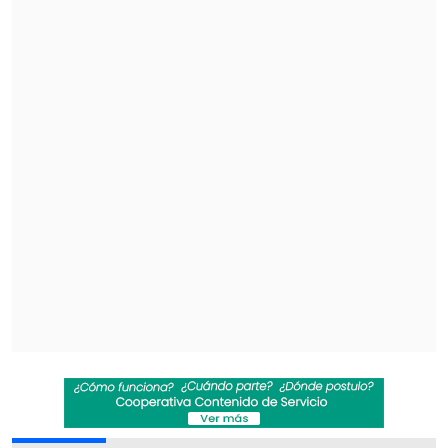
detalle a su novio de ese momento. "
Yo
pensaba que él estaba durmiendo y se lo
conté a una amiga
, en el living, y cuando
se fue mi amiga, yo me voy a acostar y él
estaba así (de brazos cruzados) sentado
con la luz prendida esperándome. Él
había escuchado todo", relató.