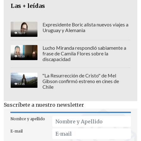
Las + leídas
Expresidente Boric alista nuevos viajes a
Pese a ello concluyó indicando que
Uruguay y Alemania
7809
"igual se lo súper merecía, pero no tengo
nada que decir. Me pillaron heavy".
Lucho Miranda respondió sabiamente a
frase de Camila Flores sobre la
7016
discapacidad
"La Resurrección de Cristo" de Mel
Gibson confirmó estreno en cines de
5318
Chile
Suscríbete a nuestro newsletter
Nombre y apellido
E-mail