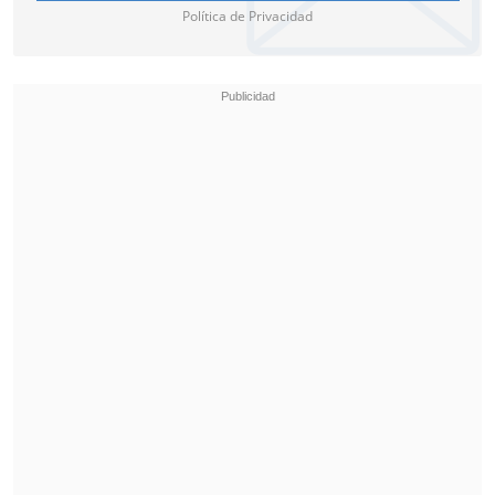
candidatos presidenciales a
Política de Privacidad
pronunciarse al respecto
, invitando
a "dejar de lado la toxicidad y la
putrefacción de las campañas políticas,
con un proyecto que puede beneficiar a
tantos".