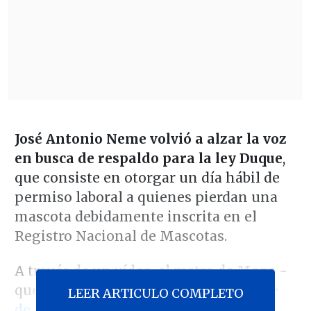
José Antonio Neme
volvió a alzar la voz
en busca de respaldo para la ley Duque
,
que consiste en otorgar un día hábil de
permiso laboral a quienes pierdan una
mascota debidamente inscrita en el
Registro Nacional de Mascotas.
A través de un vídeo, el rostro de Mega -
que propuso el proyecto
tras la muerte
LEER ARTICULO COMPLETO
de su perro Duque
-,
llamó al Gobierno