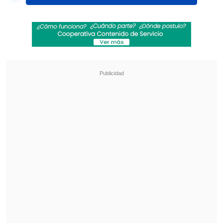
patricionar la iniciativa
, invitando a sus
seguidores a etiquetar a las autoridades
en el posteo.
Revisa también
Teletón 2026: Conoce la fecha, el nuevo lema
y al niño embajador de este año
Robert Pattinson se luce como cazador de
pedófilos en su nueva película "Primetime"
"Ustedes saben que yo, desde hace algún
tiempo, junto a una serie de
parlamentarios de diversas bancadas,
estamos empujando la Ley Duque",