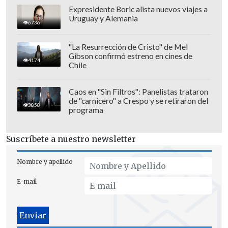
Expresidente Boric alista nuevos viajes a
Uruguay y Alemania
6736
"La Resurrección de Cristo" de Mel
Gibson confirmó estreno en cines de
4174
Chile
Caos en "Sin Filtros": Panelistas trataron
de "carnicero" a Crespo y se retiraron del
Asimismo, el periodista
expresó que su
3858
programa
intención "que este mensaje llegue al
Gobierno
, especialmente a la ministra
Suscríbete a nuestro newsletter
Lobos, a la ministra Vallejo, al ministro
Elizalde o al presidente de la República, y
Nombre y apellido
que el Gobierno le ponga patrocinio a
E-mail
este proyecto tan lindo".
Finalmente,
Neme llamó a los