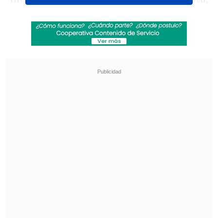
y poder elegir ciertas cosas".
Revisa también
"Lloraba preocupado": la reacción de Neme
tras accidente de tránsito en Las Condes
José Antonio Neme protagonizó colisión en
Las Condes
"Me gusta mucho mi canal de Youtube y
no tengo tiempo para estar en un canal
de las 2 de la tarde hasta las 8 de la
noche
. Eso me genera angustia, me
genera mala onda, me genera que
discuta en el equipo y que no soporte a