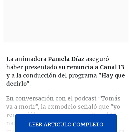
La animadora
Pamela Díaz
aseguró
haber presentado su
renuncia a Canal 13
y a la conducción del programa
"Hay que
decirlo"
.
En conversación con el podcast "Tomás
va a morir", la exmodelo señaló que
"yo
renuncié hace una semana a Canal 13,
nadie sabe" y agregó que "me gusta el
LEER ARTICULO COMPLETO
momento en el que estoy viviendo ahora,