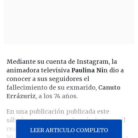
Mediante su cuenta de Instagram, la
animadora televisiva
Paulina Ni
n dio a
conocer a sus seguidores el
fallecimiento de su exmarido,
Canuto
Errázuriz
, a los 74 años.
En una publicación publicada este
sábado, que ya acumula más de tres mil
reacciones y decenas de comentarios,
LEER ARTICULO COMPLETO
Nin
confirmó la lamentable noticia para