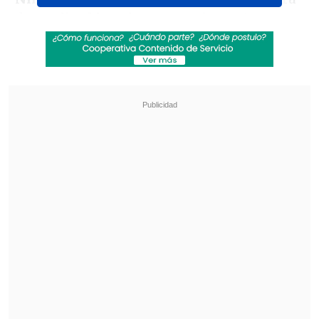
despedir al hombre con quien e
stuvo
trece años casados desde 1982
,
antes de
separase en 2004.
Revisa también
Aclamada película italiana "Diamanti" llegó a
los cines chilenos
De "Heartstopper" a Marvel: Kit Connor será
Cíclope en nueva película de "X-Men"
"Hoy descansas Canuto...
Qué feliz debes
estar al reencontrarte con tus padres
Charito y Canuto.
Siempre estarás en
nuestros corazones
", escribió en