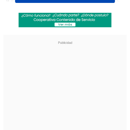
silencio.
Revisa también
Teletón 2026: Conoce la fecha, el nuevo lema
y al niño embajador de este año
Robert Pattinson se luce como cazador de
pedófilos en su nueva película "Primetime"
"Me acerco a ustedes para expresar lo
que siento en este minuto. Después de
casi dos años de silencio, hoy quiero
decirles, mirándolos a los ojos, que
ni la
Corte de Apelaciones ni la Corte
Suprema declararon inocente a mi