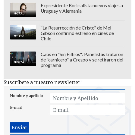
Expresidente Boric alista nuevos viajes a
Uruguay y Alemania
6751
"La Resurrección de Cristo" de Mel
Gibson confirmó estreno en cines de
4190
Chile
"Mi familia y yo
vamos a llegar hasta
las últimas instancias para que la
Caos en "Sin Filtros": Panelistas trataron
de "carnicero" a Crespo y se retiraron del
verdad salga a la luz
y las mentiras
3874
programa
queden expuestas. Porque nunca es
tarde", concluyó.
Suscríbete a nuestro newsletter
En tanto Campos, que conversó con los
Nombre y apellido
medios luego de conocer la resolución
E-mail
del tribunal, aseguró que buscará
crear
una ley que penalice a las denuncias
falsas
, insistiendo en su inocencia ante