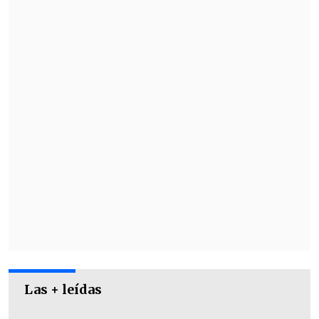
durante una entrevista en 2021
y contó
que supo de su diagnóstico durante una
prueba rutinaria de tuberculosis con su
esposo, Bo Welch.
Las + leídas