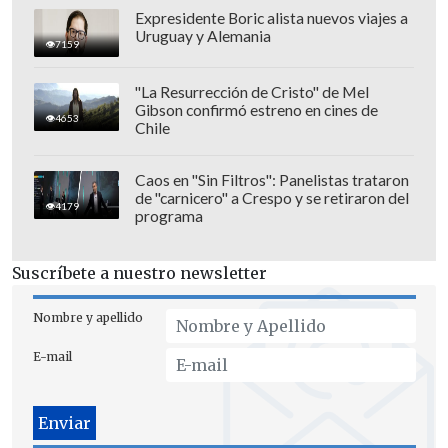
O'Hara se dio cuenta de que algo no iba
Expresidente Boric alista nuevos viajes a
Uruguay y Alemania
bien después de hacerle un
7159
electrocardiograma
, cuando la
"La Resurrección de Cristo" de Mel
enfermera le obligó a hacerse
nuevas
Gibson confirmó estreno en cines de
4653
pruebas con diferentes máquinas
, y el
Chile
médico finalmente le exigió una
radiografía de tórax.
Caos en "Sin Filtros": Panelistas trataron
de "carnicero" a Crespo y se retiraron del
4179
programa
La actriz recordó que el médico
se
emocionó por haber diagnosticado el
Suscríbete a nuestro newsletter
caso raro
pero O'Hara aseguró "
ni
siquiera sé el nombre de la enfermedad,
Nombre y apellido
porque no quiero saberlo
. Algo de
E-mail
cardio-inversión. Y luego dextrocardia y
algo de cardio-inversión. La gente
pensará que soy muy ignorante por no