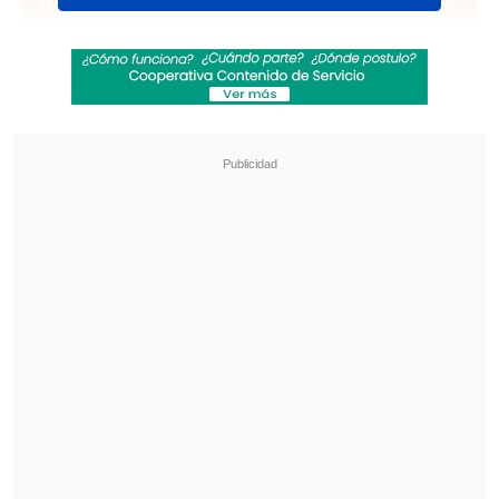
Revisa también
"Sentí sus amenazas": Doctora que analizó
rostro de Daniela Ramírez rompió el silencio
Amparo Noguera demandó a banco tras sufrir
millonaria estafa
De acuerdo a medios estadounidenses, la
canadiense había contado sobre su
diagnóstico de
situs inversus totalis
, una
rara anomalía congénita (también
conocida como inversión cardíaca o
dextrocardia con situs inversus). Esta
afección es asintomática, pero puede
causar complicaciones.
"¡Soy un bicho raro"
, bromeó O'Hara