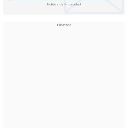
saberlo, pero es que no quiero saberlo.
Política de Privacidad
Porque no lo sabía antes".