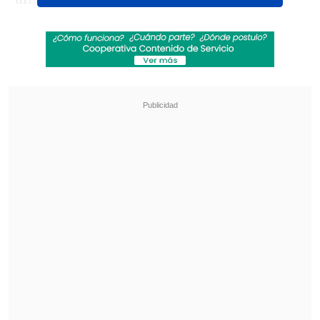
Revisa también
Sinaka tras su gira por Europa: "A veces los
chilenos nos sentimos inferiores"
Antonio Vodanovic descarta volver a la
televisión: "Creo que mi tiempo pasó"
Más tarde Rihanna desfiló por la
alfombra con un traje negro que dejaba
en evidencia su embarazo, acaparando
las miradas de la prensa.
No es la primera vez que la cantante
anuncia un embarazo a todo lo grande,
pues en 2023 anunció su segundo