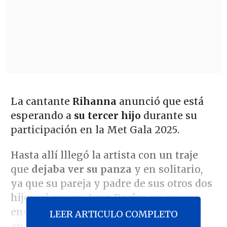
La cantante
Rihanna
anunció que está
esperando a
su tercer hijo
durante su
participación en la Met Gala 2025.
Hasta allí lllegó la artista con un traje
que
dejaba ver su panza
y en solitario,
ya que su pareja y padre de sus otros dos
hijos, el rapero
Asap Rocky
, ya se
encontraba en el lugar oficiando como
LEER ARTICULO COMPLETO
anfitrión.