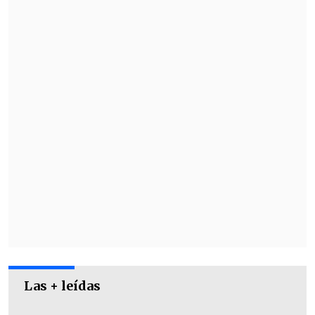
embarazo durante su
espectáculo de
medio tiempo del Super Bowl
. Además
en 2022 anunció su primer embarazo con
una
sesión de fotos
en Nueva York que
compartió en sus redes.
Las + leídas