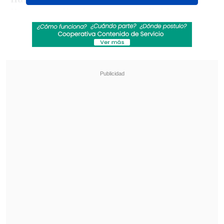
llamas
realizados por un individuo.
Revisa también
Murió el músico español Felipe Lipe, uno de los
fundadores del grupo Tequila
Antonio Banderas: "Mi infarto fue lo mejor
que me pasó en la vida"
Cruise saltó 16 veces desde un
helicóptero con un paracaídas empapado
en combustible y prendido fuego, que
solo podía arder entre 2,5 y 3 segundos
antes de desintegrarse
por completo.
Después de cada salto, cortaba los restos