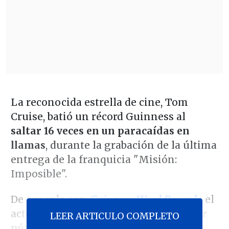
La reconocida estrella de cine, Tom
Cruise, batió un récord Guinness al
saltar 16 veces en un paracaídas en
llamas
, durante la grabación de la última
entrega de la franquicia "Misión:
Imposible".
De acuerdo con
Guinness Word Records
, el
actor ahora tiene el título por el
mayor
LEER ARTICULO COMPLETO
número de saltos en paracaídas en