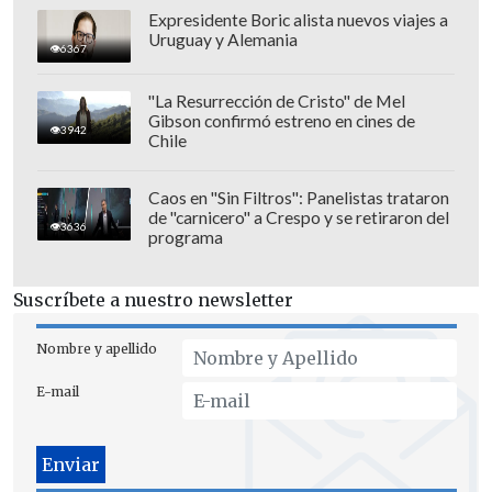
Expresidente Boric alista nuevos viajes a
Uruguay y Alemania
6367
"La Resurrección de Cristo" de Mel
"Tom no sólo interpreta a héroes de
Gibson confirmó estreno en cines de
3942
acción:
¡es un héroe de acción!
Gran
Chile
parte de su éxito se debe a su absoluta
dedicación a la autenticidad y a su
Caos en "Sin Filtros": Panelistas trataron
de "carnicero" a Crespo y se retiraron del
capacidad para superar los límites de lo
3636
programa
que un actor principal puede lograr. Es
un honor reconocer su absoluta valentía
Suscríbete a nuestro newsletter
con este nuevo título de
Récord
Guinness
", dijo el editor en jefe de
Nombre y apellido
Guinness World Records, Craig Glenday.
E-mail