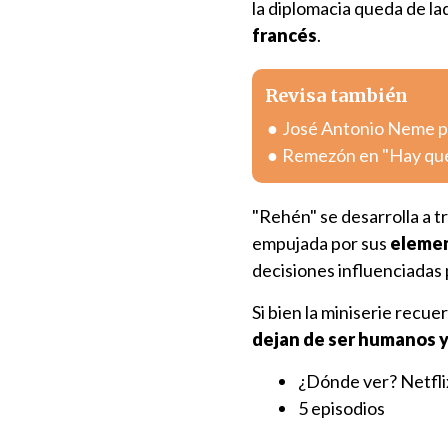
la diplomacia queda de l
francés
.
Revisa también
José Antonio Neme pr
Remezón en "Hay que 
"Rehén" se desarrolla a t
empujada por sus
elemen
decisiones influenciadas 
Si bien la miniserie recu
dejan de ser humanos y
¿Dónde ver? Netfli
5 episodios