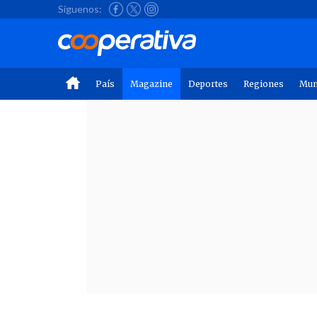
Síguenos:
País
Magazine
Deportes
Regiones
Mu