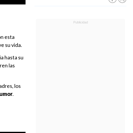
on esta
e su vida.
ia hasta su
ren las
adres, los
humor
.