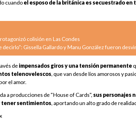
ado cuando
el esposo de la británica es secuestrado en t
otagonizó colisión en Las Condes
decirlo": Gissella Gallardo y Manu González fueron desv
ravés de
impensados giros y una tensión permanente
q
tos telenovelescos
, que van desde líos amorosos y pasi
por el amor.
erda a producciones de "House of Cards",
sus personajes 
 tener sentimientos
, aportando un alto grado de realida
x