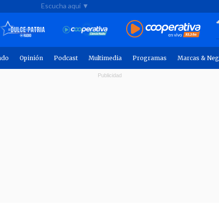
Escucha aquí ▼
ndo
Opinión
Podcast
Multimedia
Programas
Marcas & Neg