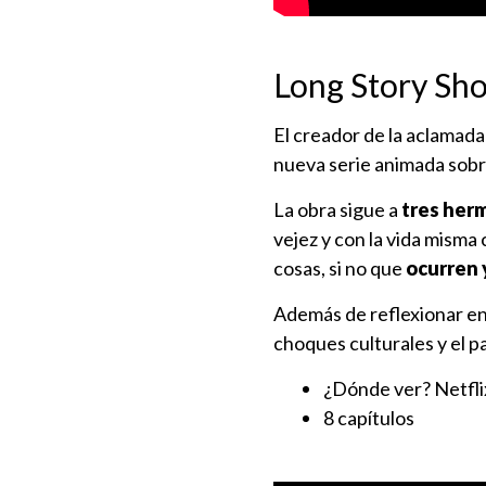
Long Story Sho
El creador de la aclamad
nueva serie animada sobre
La obra sigue a
tres herm
vejez y con la vida mism
cosas, si no que
ocurren 
Además de reflexionar en 
choques culturales y el p
¿Dónde ver? Netfli
8 capítulos