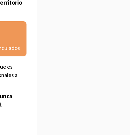
erritorio
inculados
ue es
onales a
nunca
d.