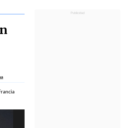
un
ma
Francia