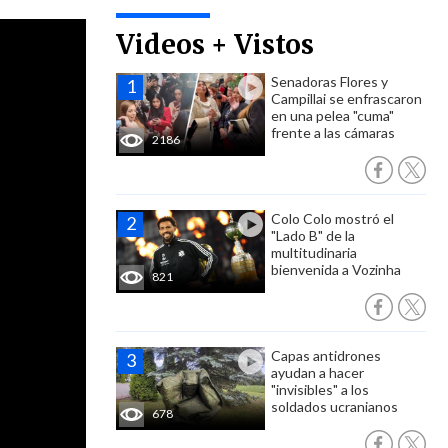
Videos + Vistos
Senadoras Flores y
Campillai se enfrascaron
en una pelea "cuma"
frente a las cámaras
2186
Colo Colo mostró el
"Lado B" de la
multitudinaria
bienvenida a Vozinha
821
Capas antidrones
ayudan a hacer
"invisibles" a los
soldados ucranianos
678