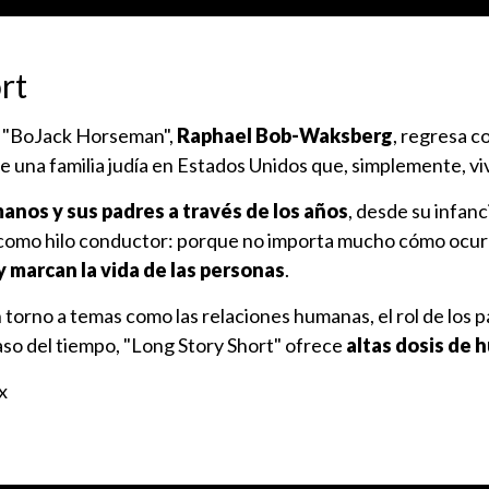
rt
a "BoJack Horseman",
Raphael Bob-Waksberg
, regresa c
 una familia judía en Estados Unidos que, simplemente, viv
anos y sus padres a través de los años
, desde su infanc
a como hilo conductor: porque no importa mucho cómo ocur
y marcan la vida de las personas
.
torno a temas como las relaciones humanas, el rol de los p
aso del tiempo, "Long Story Short" ofrece
altas dosis de 
x