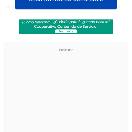
contó que "
realmente nuestra primera
decisión fue correr a ver qué había
sucedido, sin intención de ayudar o
nada
. Fuimos a ver rápidamente qué
había pasado. Apenas abrimos las
puertas vimos que había gente en el auto
y se veía la luz de una llama pequeña.
Como de 30 centímetros, algo así".
Revisa también
José Antonio Neme protagonizó colisión en
Las Condes
Remezón en "Hay que decirlo": Gissella
Gallardo y Manu González fueron
desvinculados