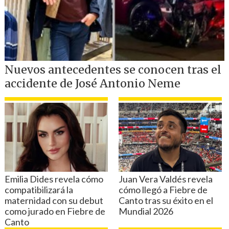
segundo intento, vemos que atrás de
Emmanuel, llega otra persona, gracias a
él y a que
Ignacio levantó los brazos,
sentimos cuando él pega el impulso, lo
podemos tirar
".
Ninguno de los dos sabe quien fue la
persona que ayudo, apuntan que pudo
haber sido un bombero o un paramédico
que estaba de franco.
Emmanuel explica que en ese momento
la ropa de Ignacio "
estaba en llamas y se
le pegaba la piel
. Con nuestras poleras,
con todo lo que intentamos, no se podía
apagar. Quizás pudo haberle caído