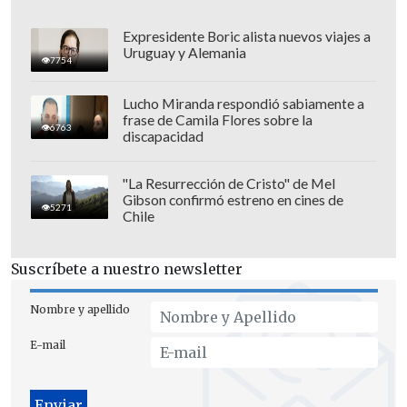
hacia atrás, mi compañero venía
corriendo a mi lado".
Expresidente Boric alista nuevos viajes a
Uruguay y Alemania
7754
Lucho Miranda respondió sabiamente a
frase de Camila Flores sobre la
6763
discapacidad
"La Resurrección de Cristo" de Mel
Gibson confirmó estreno en cines de
5271
Chile
Suscríbete a nuestro newsletter
Nombre y apellido
E-mail
"Ya había gente.
La impotencia que nos
dio a nosotros... es que cuando corrimos,