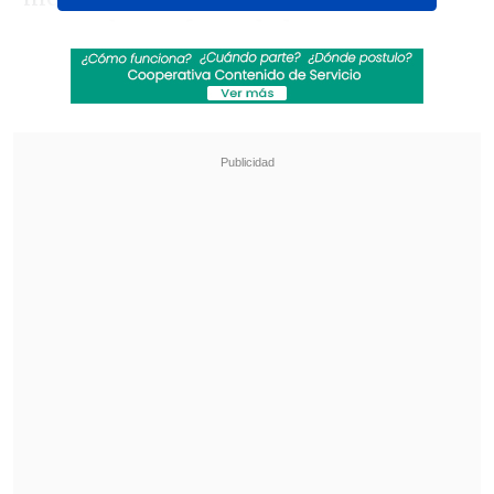
avanzado
y
enfermedades
cardiovasculares crónicas
, lo que habría
agravado su estado tras el fallecimiento
de su esposa,
Betsy Arakawa
, víctima
del
hantavirus
.
Revisa también
"Juntos por siempre": Daniela Muñoz y alcalde
de Independencia anuncian su compromiso
"Sentí sus amenazas": Doctora que analizó
rostro de Daniela Ramírez rompió el silencio
Según el documento, recogido por
Fox
News
y citando a la
Oficina de