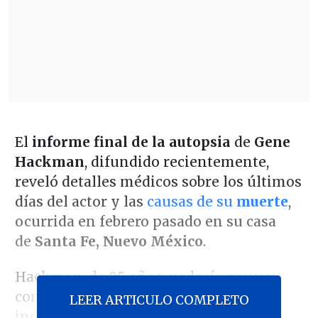
El
informe final de la autopsia
de
Gene
Hackman
, difundido recientemente,
reveló detalles médicos sobre los últimos
días del actor y las
causas de su
muerte
,
ocurrida en febrero pasado en su casa
de
Santa Fe, Nuevo México
.
Hackman, de
95 años
, padecía graves
condiciones de salud,
LEER ARTICULO COMPLETO
incluyendo
Alzheimer