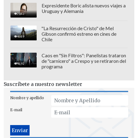
Expresidente Boric alista nuevos viajes a
Uruguay y Alemania
7183
"La Resurrección de Cristo" de Mel
Gibson confirmó estreno en cines de
4689
Chile
Caos en "Sin Filtros": Panelistas trataron
de "carnicero" a Crespo y se retiraron del
4192
programa
El análisis toxicológico
Suscríbete a nuestro newsletter
detectó
acetona
en su organismo (
5.3
mg/dl
, frente a lo normal de
0.3 mg/dl
),
Nombre y apellido
indicando
ayuno prolongado
. Las
E-mail
autoridades estiman que Hackman
murió el
18 de febrero
, una semana
después de Arakawa, por
fallo cardíaco
.