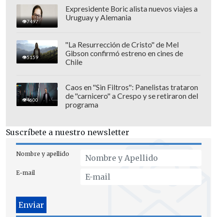
Expresidente Boric alista nuevos viajes a
Uruguay y Alemania
7497
"La Resurrección de Cristo" de Mel
Gibson confirmó estreno en cines de
5159
Chile
Caos en "Sin Filtros": Panelistas trataron
de "carnicero" a Crespo y se retiraron del
4600
programa
Suscríbete a nuestro newsletter
Nombre y apellido
Desde entonces, Bibbó ha participado en
E-mail
diversos realities y programas de
televisión, además de espacios de cocina.
Sobre su rol en "Vecinos al límite",