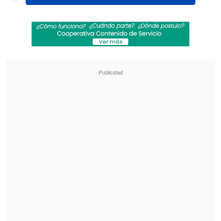
marcando
su primera incursión en un
formato de telerrealidad.
La empresaria
explicó que aceptó el desafío motivada
por la posibilidad de ponerse a prueba en
un contexto distinto a los que ha
enfrentado hasta ahora.
Revisa también
Ratifican multa contra Canal 13 por emitir
reportaje con audios de "extremo sufrimiento
humano"
"Siguen su vida normalmente": Yamila Reyna
cuestiona la efectividad de la justicia en casos
de VIF