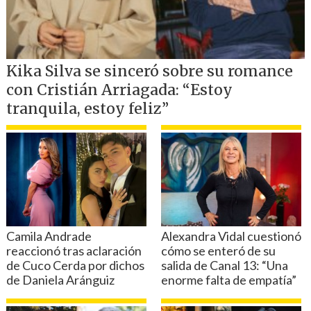
El misterioso 001
No obstante, la mayor sorpresa se
presentará cuando
Hwang In-ho/El líder
(Lee Byung-hun), cuyo rostro fue
revelado al momento de dispararle a su
hermano (Wi Ha-joon)
decida dejar la
máscara de lado para vigilar a Gi-hun
,
ocupando el lugar de Oh Il-Nam (O
Yeong-su) como el jugador 001, Young-il.
Sobre la oportunidad de poder ahondar
en el conflicto interno del villano, Lee