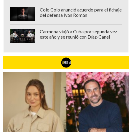
sus seguidores, incluyendo a
su
embarazada exnovia Kim Jun-hee
(Jo
Colo Colo anunció acuerdo para el fichaje
del defensa Iván Román
Yu-ri), que tiene como prioridad utilizar
el dinero para criar a su hijo.
Carmona viajó a Cuba por segunda vez
este año y se reunió con Díaz-Canel
"Ellos representan a la generación más
joven de la segunda temporada. Y espero
que muchos fans apoyen al personaje de
Jun-hee. pero creo que ambos personajes
tendrán un espacio para crecer más
como seres humanos", comentó Jo.