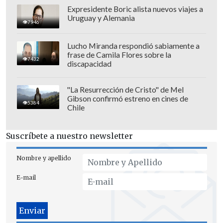
Expresidente Boric alista nuevos viajes a
Uruguay y Alemania
7946
Lucho Miranda respondió sabiamente a
frase de Camila Flores sobre la
7432
discapacidad
"La Resurrección de Cristo" de Mel
Gibson confirmó estreno en cines de
5384
Chile
Suscríbete a nuestro newsletter
Si bien se pueden ver un par de
Nombre y apellido
desencuentros,
la química entre los
E-mail
actores traspasa la pantalla
, algo que
fue sencillo de proyectar para los actores.
"El verdadero amor que ella (Kang) fue