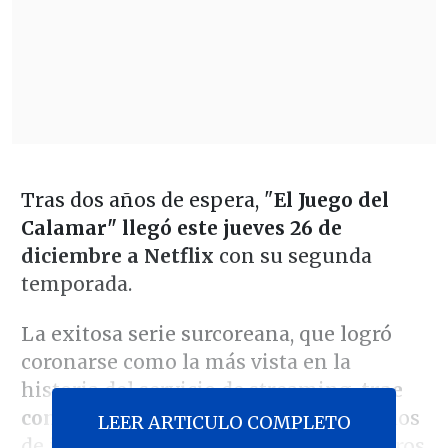
Tras dos años de espera, "
El Juego del
Calamar" llegó este jueves 26 de
diciembre a Netflix
con su segunda
temporada.
La exitosa serie surcoreana, que logró
coronarse como la más vista en la
historia del servicio de streaming,
trae
consigo siete nuevos episodios
cargados
LEER ARTICULO COMPLETO
de intriga, tensión y sobretodo, macabros