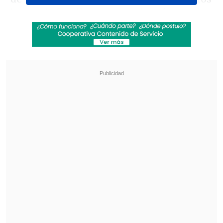
juegos infantiles que terminarán con la
muerte de varios participantes.
Revisa también
Revelan video clave sobre el accidente de
José Antonio Neme en Las Condes
"Heated Rivalry" suma a dos nuevos
protagonistas: cuándo se estrena su segunda
temporada
Asimismo, nuevos participantes de la
macabra competencia se robarán la
pantalla y, en conversación con
Cooperativa.cl
, el elenco pudo adelantar-
con algunos spoilers de aquí en