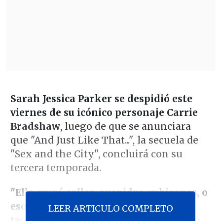
Sarah Jessica Parker se despidió este
viernes de su icónico personaje Carrie
Bradshaw
, luego de que se anunciara
que "And Just Like That...", la secuela de
"Sex and the City", concluirá con su
tercera temporada.
"Ella cruzó calles, avenidas, rubicones, o
eso parecía.
Ella rompió corazones,
LEER ARTICULO COMPLETO
tacones, hábitos. Ella amó, perdió, ganó,