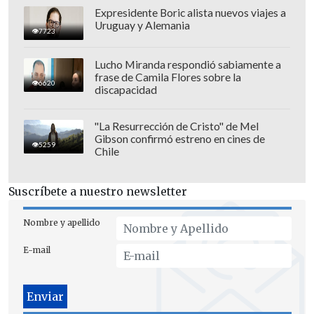
Expresidente Boric alista nuevos viajes a
Uruguay y Alemania
7723
Lucho Miranda respondió sabiamente a
frase de Camila Flores sobre la
6620
discapacidad
"La Resurrección de Cristo" de Mel
Gibson confirmó estreno en cines de
5259
Chile
Suscríbete a nuestro newsletter
Nombre y apellido
"Y así como así... la narrativa en curso del
E-mail
universo de 'Sex and the City' está
llegando a su fin", dijo Michael Patrick
King, responsable creativo de la serie en