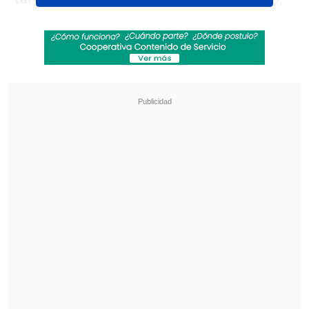
tropezó, saltó, se quedó corta y cayó en
charcos. Envejeció, se volvió más sabia.
Ella ha tomado las decisiones más
difíciles, las peores y las mejores
",
escribió la actriz, de 60 años, en un
extenso posteo de Instagram.
Revisa también
José Antonio Neme protagonizó colisión en
Las Condes
Remezón en "Hay que decirlo": Gissella
Gallardo y Manu González fueron
desvinculados
Bajo esta línea, la intérprete del