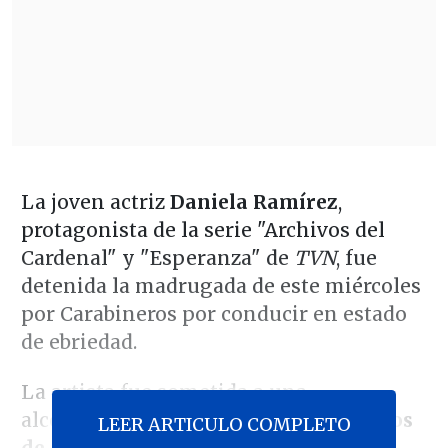
La joven actriz
Daniela Ramírez
,
protagonista de la serie "Archivos del
Cardenal" y "Esperanza" de
TVN
, fue
detenida la madrugada de este miércoles
por Carabineros por conducir en estado
de ebriedad.
La artista fue sometida a una
alcoholemia que arrojó
3,39 miligramos
LEER ARTICULO COMPLETO