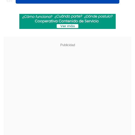
de alcohol por litro de sangre, según
indicó la Policía
que se encontraba
realizando un control vehicular a la
altura de la plaza Inés de Suárez en
Providencia.
Revisa también
Filtran audios de las disculpas de Marité
Matus a Camilo Huerta: "Fue un error"
Lucho Miranda respondió sabiamente a frase
de Camila Flores sobre la discapacidad
Ramírez Rodríguez
intentó sobornar
con 100 mil pesos a los carabineros que
la sorprendieron mientras conducía por