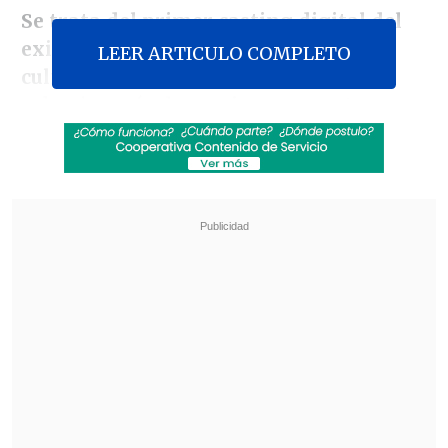
Se trata del primer casting digital del
exitoso formato de competencia
LEER ARTICULO COMPLETO
culinaria
, donde la señal pública
seleccionará a los
cocineros amateurs
que participarán de la nueva versión
local del programa.
Revisa también
José Antonio Neme protagonizó colisión en
Las Condes
Remezón en "Hay que decirlo": Gissella
Gallardo y Manu González fueron
desvinculados
Quienes estén interesados en postular, lo