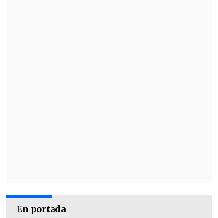
financiera del canal obligó a suspender
los planes
y dejar todo en stand-by hasta
este año.
La competencia culinaria aún no tiene
fecha de estreno en
TVN
ni animador
,
aunque en 2025 fue considerada María
Luisa Godoy.
En portada