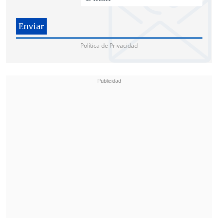
Política de Privacidad
Inicialmente, la señal estatal había
anunciado la producción de
"MasterChef" para el 2025, pero
la crisis