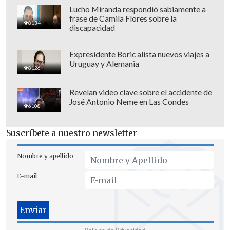
Lucho Miranda respondió sabiamente a
frase de Camila Flores sobre la
El anterior récord de esta magnitud era
8134
discapacidad
de
273,5 metros
, a cargo del chef Stefano
Callegaro, registrado en Milán en 2019.
Expresidente Boric alista nuevos viajes a
Uruguay y Alemania
8126
Revelan video clave sobre el accidente de
José Antonio Neme en Las Condes
6108
Suscríbete a nuestro newsletter
Nombre y apellido
E-mail
Para superar los 273 metros del anterior