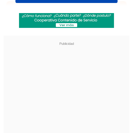
Revisa también
Sinaka tras su gira por Europa: "A veces los
chilenos nos sentimos inferiores"
Antonio Vodanovic descarta volver a la
televisión: "Creo que mi tiempo pasó"
Tras dos jornadas de intenso trabajo en
la cocina, preparación y ensamblaje del
icónico postre italiano, el equipo logró
culminar el tiramisú
, según confirmó el
jurado del Guinness Record, Lorenzo
Veltri, ante la felicidad y júbilo de los
presentes en el Chelsea Town Hall.
El postre ocupó más de una treintena de