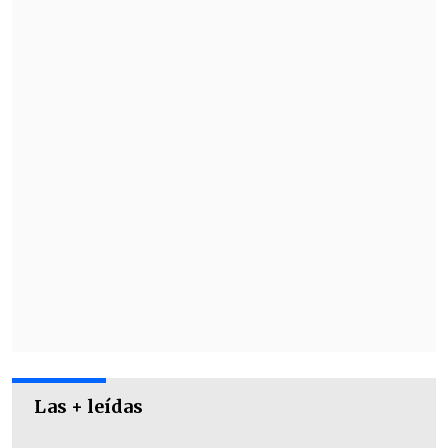
filas con una longitud de 8 metros cada
una seguido en curva, con el objetivo de
ser una pieza, cual serpiente del icónico
juego del teléfono de los años 90, hasta
alcanzar la cifra.
Las + leídas