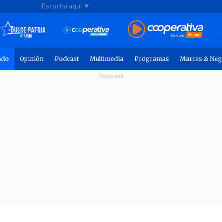
Escucha aquí ▼
ndo
Opinión
Podcast
Multimedia
Programas
Marcas & Neg