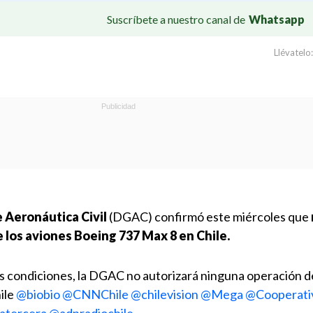
Suscríbete a nuestro canal de
Whatsapp
Llévatelo:
 Aeronáutica Civil
(DGAC) confirmó este miércoles que
e los aviones Boeing 737 Max 8 en Chile.
s condiciones, la DGAC no autorizará ninguna operación de 
ile
@biobio
@CNNChile
@chilevision
@Mega
@Cooperati