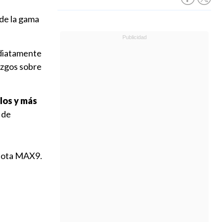
 de la gama
ediatamente
azgos sobre
los y más
 de
flota MAX9.