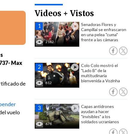
Videos + Vistos
Senadoras Flores y
Campillai se enfrascaron
en una pelea "cuma"
frente a las cámaras
2182
es
 737- Max
Colo Colo mostró el
"Lado B" de la
multitudinaria
bienvenida a Vozinha
rtificado de
812
spender
Capas antidrones
del vuelo
ayudan a hacer
"invisibles" a los
soldados ucranianos
678