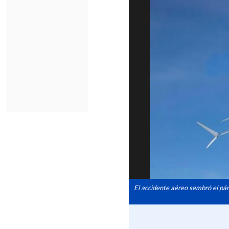
El accidente aéreo sembró el pán