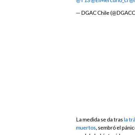
@T13
@ElMercurio_cl
@l
— DGAC Chile (@DGACC
La medida se da tras
la t
muertos
, sembró el páni