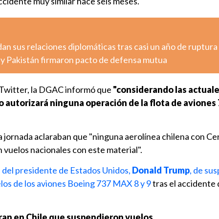
ccidente muy similar hace seis meses.
n sus relaciones diplomáticas tras casi un año de ruptura
a y Pakistán firmaron pacto de defensa mutua
 Twitter, la DGAC informó que
"considerando las actual
o autorizará ninguna operación de la flota de aviones
a jornada aclaraban que "ninguna aerolínea chilena con Ce
vuelos nacionales con este material".
 del presidente de Estados Unidos,
Donald Trump
, de su
los de los aviones Boeing 737 MAX 8 y 9
tras el accidente 
ran en Chile que suspendieron vuelos