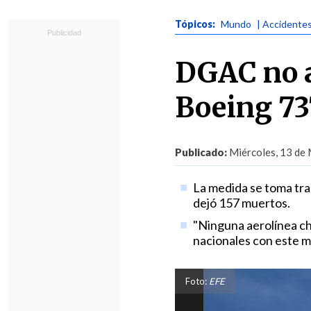
Tópicos:
Mundo
| Accidente
DGAC no a
Boeing 73
Publicado:
Miércoles, 13 de 
La medida se toma tras
dejó 157 muertos.
"Ninguna aerolínea ch
nacionales con este ma
Foto:
EFE