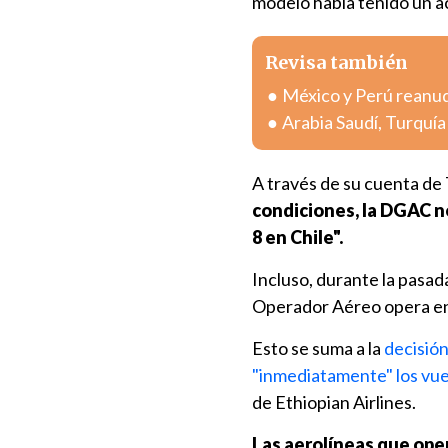
modelo había tenido un a
Revisa también
México y Perú reanuda
Arabia Saudí, Turquí
A través de su cuenta de
condiciones, la DGAC n
8 en Chile".
Incluso, durante la pasad
Operador Aéreo opera en 
Esto se suma a la
decisión
"inmediatamente" los vue
de Ethiopian Airlines.
Las aerolíneas que ope