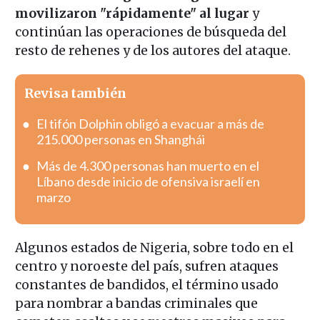
movilizaron "rápidamente" al lugar
y
continúan las operaciones de búsqueda del
resto de rehenes y de los autores del ataque.
Revisa también
El tifón Dolphin obligó a evacuar a más de
215.000 personas en Shanghái
Más de 4.300 personas han muerto en el
Líbano desde inicio de ofensiva israelí en
marzo
Algunos estados de Nigeria, sobre todo en el
centro y noroeste del país, sufren ataques
constantes de bandidos, el término usado
para nombrar a bandas criminales que